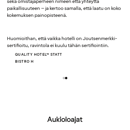
sekä omistajaperheen nimeen että yhteyttä
paikallisuuteen – ja kertoo samalla, että laatu on koko
kokemuksen painopisteenä.
Huomioithan, että vaikka hotelli on Joutsenmerkki-
sertifioitu, ravintola ei kuulu tähän sertifiointiin.
QUALITY HOTEL™ STATT
BISTRO H
Aukioloajat