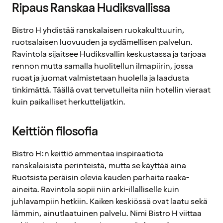
Ripaus Ranskaa Hudiksvallissa
Bistro H yhdistää ranskalaisen ruokakulttuurin,
ruotsalaisen luovuuden ja sydämellisen palvelun.
Ravintola sijaitsee Hudiksvallin keskustassa ja tarjoaa
rennon mutta samalla huolitellun ilmapiirin, jossa
ruoat ja juomat valmistetaan huolella ja laadusta
tinkimättä. Täällä ovat tervetulleita niin hotellin vieraat
kuin paikalliset herkuttelijatkin.
Keittiön filosofia
Bistro H:n keittiö ammentaa inspiraatiota
ranskalaisista perinteistä, mutta se käyttää aina
Ruotsista peräisin olevia kauden parhaita raaka-
aineita. Ravintola sopii niin arki-illalliselle kuin
juhlavampiin hetkiin. Kaiken keskiössä ovat laatu sekä
lämmin, ainutlaatuinen palvelu. Nimi Bistro H viittaa