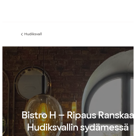
Hudiksvall
Edellinen
sivu:
Bistro H – Ripaus Ranskaa
Hudiksvallin sydämessä