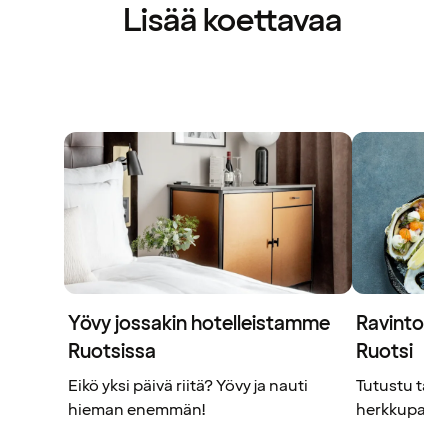
Lisää koettavaa
Yövy jossakin hotelleistamme
Ravintolat
Ruotsissa
Ruotsi
Eikö yksi päivä riitä? Yövy ja nauti
Tutustu täm
hieman enemmän!
herkkupaloihi