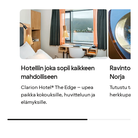
Hotelliin joka sopii kaikkeen
Ravintolat
mahdolliseen
Norja
Clarion Hotel® The Edge – upea
Tutustu täm
paikka kokouksille, huvitteluun ja
herkkupaloihi
elämyksille.