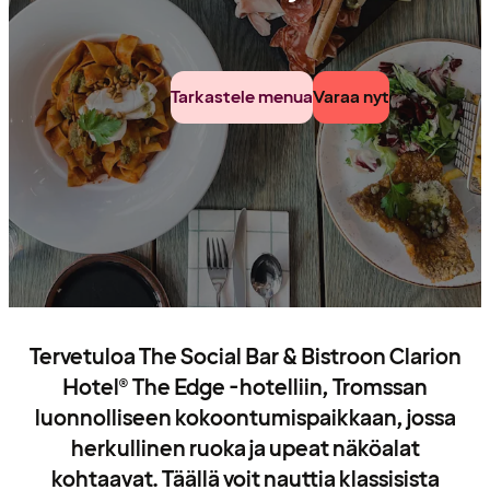
Tarkastele menua
Varaa nyt
Tervetuloa The Social Bar & Bistroon Clarion
Hotel® The Edge -hotelliin, Tromssan
luonnolliseen kokoontumispaikkaan, jossa
herkullinen ruoka ja upeat näköalat
kohtaavat. Täällä voit nauttia klassisista