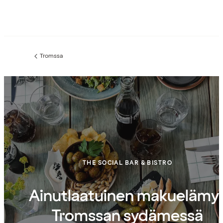
Tromssa
Edellinen
sivu:
THE SOCIAL BAR & BISTRO
Ainutlaatuinen makuelämy
Tromssan sydämessä