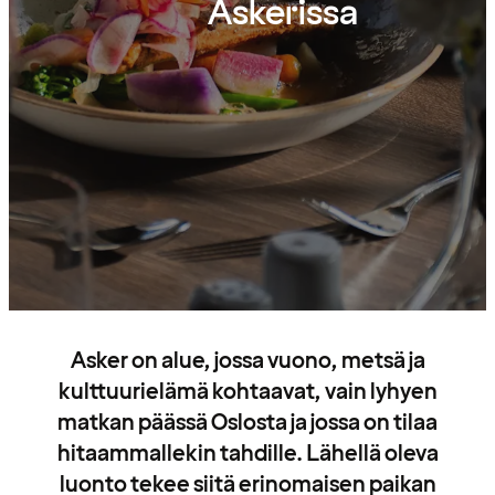
Askerissa
Asker on alue, jossa vuono, metsä ja
kulttuurielämä kohtaavat, vain lyhyen
matkan päässä Oslosta ja jossa on tilaa
hitaammallekin tahdille. Lähellä oleva
luonto tekee siitä erinomaisen paikan