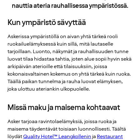
nauttia ateria rauhallisessa ympäristössä.
Kun ympäristö sävyttää
Askerissa ympäristöllä on aivan yhtä tärkeä rooli
ruokailuelämyksessä kuin sillä, mitä lautaselle
tarjoillaan. Luonto, näkymät ja rauhallisuuden tunne
luovat tilaa hidastaa tahtia, joten alue sopii hyvin sekä
arkipäivän aterioille että tilaisuuksiin, joissa
kokonaisvaltainen kokemus on yhtä tärkeä kuin ruoka.
Täällä paikan tunnelma ja rauha luovat elämyksen,
joka ulottuu ateriankin ulkopuolelle.
Missä maku ja maisema kohtaavat
Asker tarjoaa ravintolaelämyksiä, joissa ruoka ja
maisema täydentävät toisiaan luonnollisesti. Täältä
löydät
Quality Hotel™ Leangkollenin
ja
Restaurant