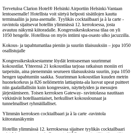
Tervetuloa Clarion Hotel® Helsinki Airportiin Helsinki-Vantaan
lentoasemalle! Hotellista voit siirtyä helposti sisätilojen kautta
terminaaliin ja juna-asemalle. Tyylikäs cocktailbaari ja à la carte -
ravintola sijaitsevat hotellin ylimmässä 12. kerroksessa, josta
avautuu näkymä kiitoradalle. Kongressikeskuksessa tilaa on yli
1050 hengelle. Hotellissa on myös intiimi spa-osasto ulko jacuzzilla.
Kokous- ja tapahtumatilaa pieniin ja suuriin tilaisuuksiin – jopa 1050
osallistujalle
Kongressikeskuksestamme löydät lentoaseman suurimmat
kokoustilat. Yhteensä 21 kokoustilaa tarjoaa ratkaisun moniin eri
tarpeisiin, aina pienemmän seurueen tilaisuuksista suuriin, jopa 1050
hengen tapahtumiin saakka. Suurimman kokoustilan kuuden metrin
huonekorkeus ja 826 neliömetrin lattiapinta-ala luovat upeat puitteet
niin gaalaillallisiin kuin kongressien, näyttelyiden ja messujen
järjestämiseen. Toisen kerroksen Gateway- ravintolassa nautitaan
virkistävät hotelliaamiaiset, herkulliset kokouslounaat ja
tunnelmalliset ryhmäillalliset.
Ylimmän kerroksen cocktailbaari ja à la carte -ravintola
kiitoratanäkymin
Hotellin ylimmässä 12. kerroksessa sijaitsee tyylikäs cocktailbaari