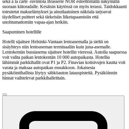
sekä à la carte -ravintola Brasserie NÒR esteettömällä näkymällä
suoraan kiitoradalle. Kesäisin käytössä on myös terassi. Taidokkaasti
toteutetut makuelämykset ja ainutlaatuinen näköala tarjoavat
täydelliset puitteet sekä tärkeisiin liiketapaamisiin että
unohtumattomiin vapaa-ajan hetkiin.
Saapuminen hotellille
Hotelli sijaitsee Helsinki-Vantaan lentoasemalla ja sieltä on
sisäyhteys niin lentoaseman terminaaliin kuin juna-asemalle.
Lentokentän bussiasema sijaitsee hotellin vieressä. Autolla saapuessa
voit valita paikan lentokentän 10 000 autopaikasta. Hotellia
lähimmät parkkihallit ovat P1 ja P2. Finavian kotisivujen kautta voit
varata ja maksaa autopaikan ennakkoon. Jokaisesta
pysäköintihallista löytyy sähköauton latauspisteitä. Pysäköinnin
hinnat vaihtelevat parkkihalleittain.