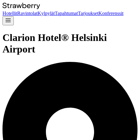
Hotellit
Ravintolat
Kylpylät
Tapahtumat
Tarjoukset
Konferenssit
Clarion Hotel® Helsinki
Airport