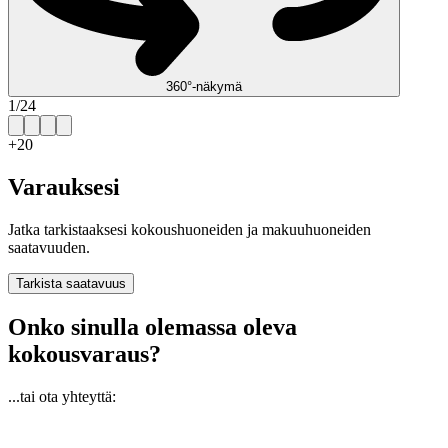
360°-näkymä
1
/
24
+
20
Varauksesi
Jatka tarkistaaksesi kokoushuoneiden ja makuuhuoneiden
saatavuuden.
Tarkista saatavuus
Onko sinulla olemassa oleva
kokousvaraus?
...tai ota yhteyttä: