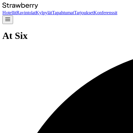
Hotellit
Ravintolat
Kylpylät
Tapahtumat
Tarjoukset
Konferenssit
At Six