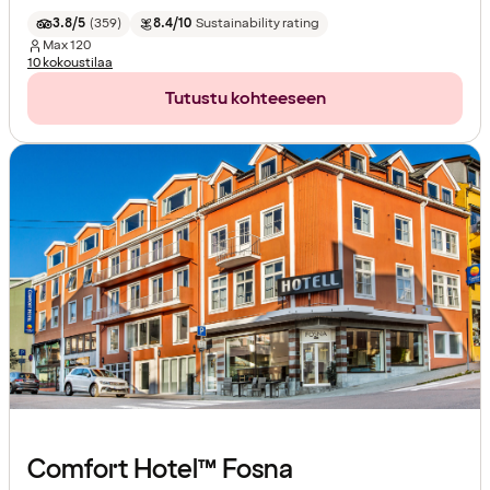
3.8/5
(
359
)
8.4/10
Sustainability rating
Max
120
10 kokoustilaa
Tutustu kohteeseen
Comfort Hotel™ Fosna