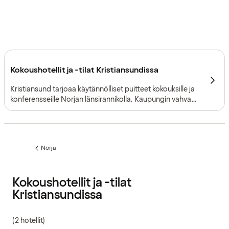
Kokoushotellit ja -tilat Kristiansundissa
Kristiansund tarjoaa käytännölliset puitteet kokouksille ja
konferensseille Norjan länsirannikolla. Kaupungin vahva
merellinen identiteetti, lyhyt etäisyys lentokentältä ja
joustavat kokoustilat muodostavat vankan ammatillisen
pohjan onnistuneille tapahtumille.
Norja
Edellinen
sivu:
Kokoushotellit ja -tilat
Kristiansundissa
(2 hotellit)