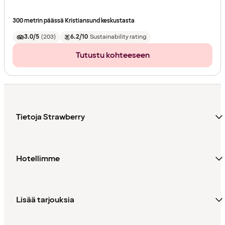
300 metrin päässä Kristiansund keskustasta
3.0/5
(
203
)
6.2/10
Sustainability rating
Tutustu kohteeseen
Tietoja Strawberry
Hotellimme
Lisää tarjouksia