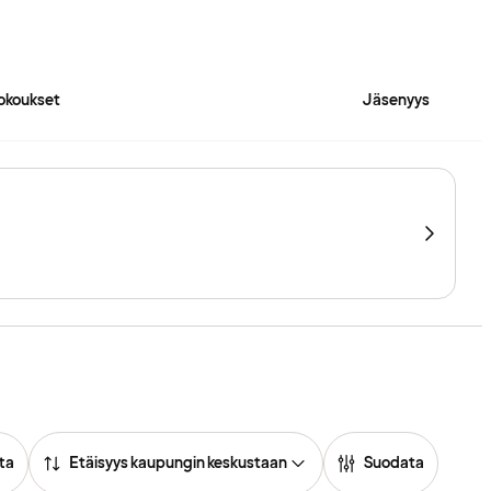
okoukset
Jäsenyys
ta
Etäisyys kaupungin keskustaan
Suodata