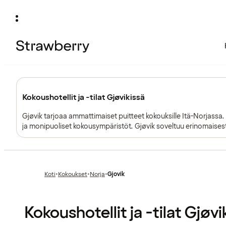
Kokoushotellit ja -tilat Gjøvikissä
Gjøvik tarjoaa ammattimaiset puitteet kokouksille Itä-Norjass
ja monipuoliset kokousympäristöt. Gjøvik soveltuu erinomaisesti n
työpajoihin, jotka hyötyvät Mjøsa-järven rauhoittavasta läheis
Koti
•
Kokoukset
•
Norja
•
Gjovik
Edellinen
Edellinen
sivu:
sivu:
Kokoushotellit ja -tilat Gjøvi