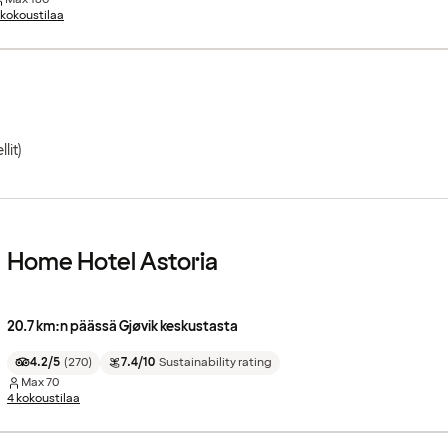
 kokoustilaa
llit)
Home Hotel Astoria
20.7 km:n päässä Gjøvik keskustasta
4.2/5
(
270
)
7.4/10
Sustainability rating
Max
70
4 kokoustilaa