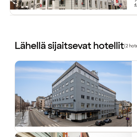
4
Lähellä sijaitsevat hotellit
(2 hote