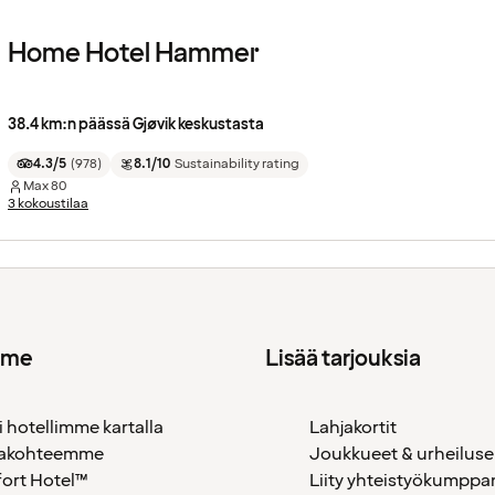
Home Hotel Hammer
38.4 km:n päässä Gjøvik keskustasta
4.3/5
(
978
)
8.1/10
Sustainability rating
Max
80
3 kokoustilaa
mme
Lisää tarjouksia
i hotellimme kartalla
Lahjakortit
akohteemme
Joukkueet & urheiluse
ort Hotel™
Liity yhteistyökumppan