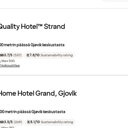
Quality Hotel™ Strand
00 metrin päässä Gjøvik keskustasta
3.7/5
(
537
)
7.8/10
Sustainability rating
Max
500
2 kokoustilaa
Home Hotel Grand, Gjovik
00 metrin päässä Gjøvik keskustasta
3.5/5
(
269
)
8.1/10
Sustainability rating
Max
180