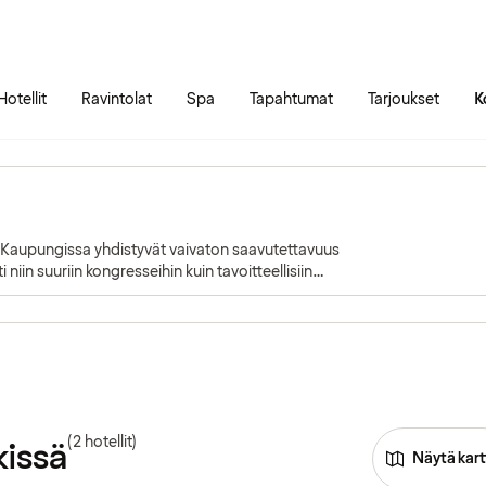
Siirry sivun sisältöön
Siirry sivun päävalikkoon
Hotellit
Ravintolat
Spa
Tapahtumat
Tarjoukset
K
a. Kaupungissa yhdistyvät vaivaton saavutettavuus
iin suuriin kongresseihin kuin tavoitteellisiin
yydestä.
(2 hotellit)
kissä
Näytä kart