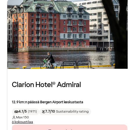
Clarion Hotel® Admiral
12.9 km:n päässä Bergen Airport keskustasta
4.1/5
(
1971
)
7.7/10
Sustainability rating
Max
150
6 kokoustilaa