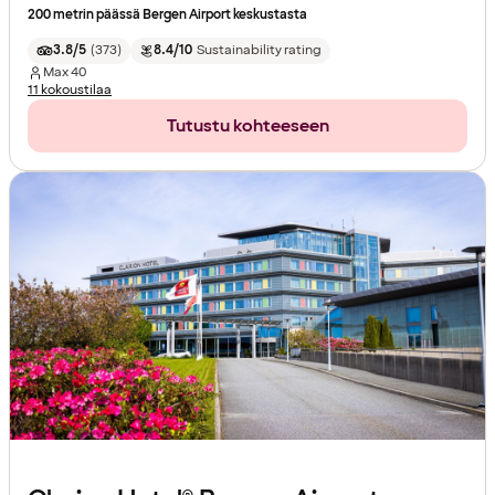
200 metrin päässä Bergen Airport keskustasta
3.8/5
(
373
)
8.4/10
Sustainability rating
Max
40
11 kokoustilaa
Tutustu kohteeseen