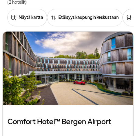
(2 hotellit)
Näytä kartta
Etäisyys kaupungin keskustaan
Comfort Hotel™ Bergen Airport