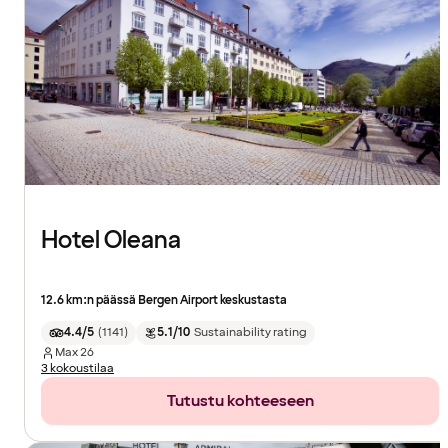
Hotel Oleana
12.6 km:n päässä Bergen Airport keskustasta
4.4/5
(
1141
)
5.1/10
Sustainability rating
Max
26
3 kokoustilaa
Tutustu kohteeseen