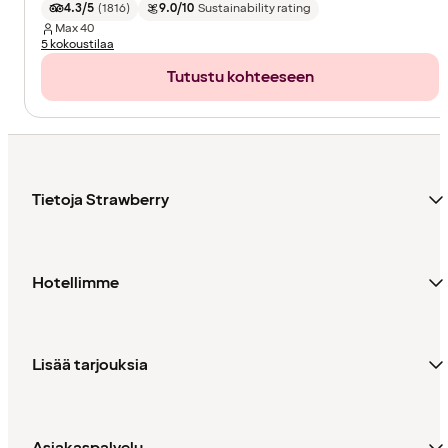
4.3/5
(
1816
)
9.0/10
Sustainability rating
Max
40
5 kokoustilaa
Tutustu kohteeseen
Tietoja Strawberry
Hotellimme
Lisää tarjouksia
Asiakaspalvelu