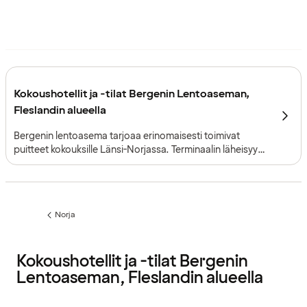
Kokoushotellit ja -tilat Bergenin Lentoaseman,
Fleslandin alueella
Bergenin lentoasema tarjoaa erinomaisesti toimivat
puitteet kokouksille Länsi-Norjassa. Terminaalin läheisyys,
suuri kapasiteetti ja vaivaton logistiikka tukevat
saumattomasti suuren mittaluokan tapahtumia.
Norja
Edellinen
sivu:
Kokoushotellit ja -tilat Bergenin
Lentoaseman, Fleslandin alueella