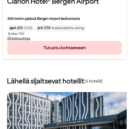
Clarion Hotel® Bergen Airport
300 metrin päässä Bergen Airport keskustasta
4.3/5
(
1113
)
8.7/10
Sustainability rating
Max
750
20 kokoustilaa
Tutustu kohteeseen
Lähellä sijaitsevat hotellit
(6 hotellit)