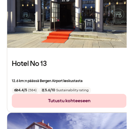
Hotel No 13
12.6 km:n päässä Bergen Airport keskustasta
4.4/5
(
584
)
5.6/10
Sustainability rating
Tutustu kohteeseen