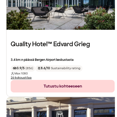
Quality Hotel™ Edvard Grieg
3.4 km:n päässä Bergen Airport keskustasta
3.9/5
(
856
)
8.6/10
Sustainability rating
Max
1080
26 kokoustilaa
Tutustu kohteeseen