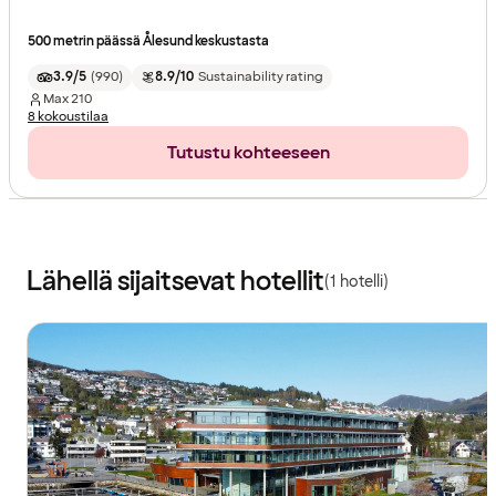
500 metrin päässä Ålesund keskustasta
3.9/5
(
990
)
8.9/10
Sustainability rating
Max
210
8 kokoustilaa
Tutustu kohteeseen
Lähellä sijaitsevat hotellit
(1 hotelli)