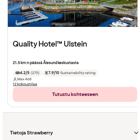
Quality Hotel™ Ulstein
21.5 km:n päässä Ålesund keskustasta
4.2/5
(
275
)
7.9/10
Sustainability rating
Max
468
12 kokoustilaa
Tutustu kohteeseen
Tietoja Strawberry