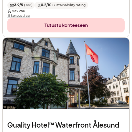
3.9/5
(
733
)
8.2/10
Sustainability rating
Max
250
11 kokoustilaa
Tutustu kohteeseen
Quality Hotel™ Waterfront Ålesund