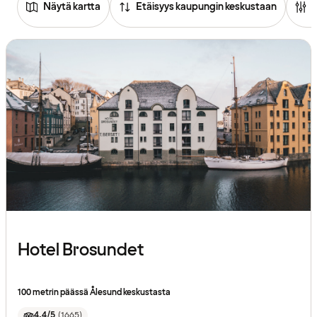
Näytä kartta
Etäisyys kaupungin keskustaan
Hotel Brosundet
100 metrin päässä Ålesund keskustasta
4.4/5
(
1665
)