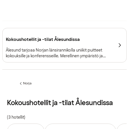
Kokoushotellit ja -tilat Ålesundissa
Ålesund tarjoaa Norjan länsirannikolla uniikit puitteet
kokouksille ja konferensseille. Merellinen ympäristö ja
kuuluisa Jugend-arkkitehtuuri luovat vahvan
paikallistunnon ja inspiroivat puitteet ammattimaisten
tilaisuuksien järjestämiseen.
Norja
Edellinen
sivu:
Kokoushotellit ja -tilat Ålesundissa
(3 hotellit)