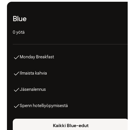
Blue
0 yötä
Monday Breakfast
Ilmaista kahvia
Jäsenalennus
Spenn hotelliyöpymisestä
Kaikki Blue-edut