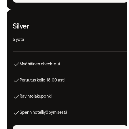
Silver
5 yötä
Myöhäinen check-out
Peruutus kello 18.00 asti
Ravintolakuponki
Spenn hotelliyöpymisestä