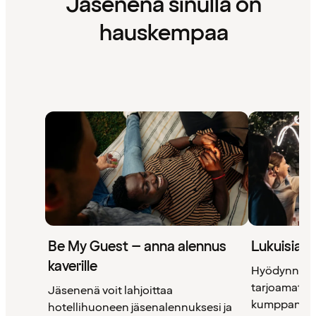
Jäsenenä sinulla on
hauskempaa
Be My Guest – anna alennus
Lukuisia 
kaverille
Hyödynnä 
tarjoamat uni
Jäsenenä voit lahjoittaa
kumppanimm
hotellihuoneen jäsenalennuksesi ja