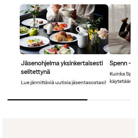
Jäsenohjelma yksinkertaisesti
Spenn – j
selitettynä
Kuinka Spenn
käytetään? L
Lue jännittäviä uutisia jäsentasostasi!