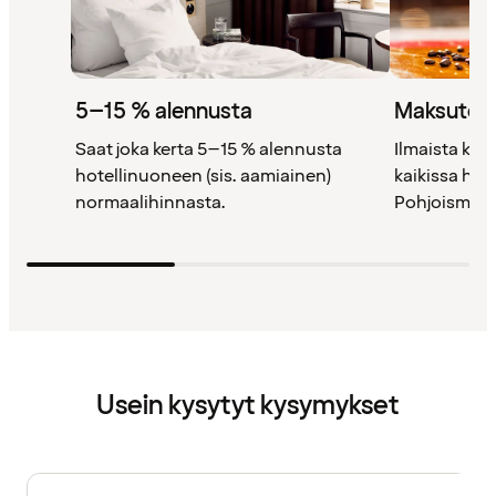
5–15 % alennusta
Maksutont
Saat joka kerta 5–15 % alennusta
Ilmaista kah
hotellinuoneen (sis. aamiainen)
kaikissa ho
normaalihinnasta.
Pohjoismais
Usein kysytyt kysymykset