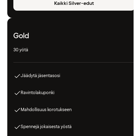
Kaikki Silver-edut
Gold
30 yötä
Jäädytä jäsentasosi
Ravintolakuponki
Mahdollisuus korotukseen
Spennejä jokaisesta yöstä