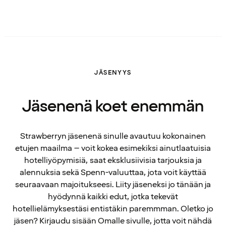
JÄSENYYS
Jäsenenä koet enemmän
Strawberryn jäsenenä sinulle avautuu kokonainen
etujen maailma – voit kokea esimekiksi ainutlaatuisia
hotelliyöpymisiä, saat eksklusiivisia tarjouksia ja
alennuksia sekä Spenn-valuuttaa, jota voit käyttää
seuraavaan majoitukseesi. Liity jäseneksi jo tänään ja
hyödynnä kaikki edut, jotka tekevät
hotellielämyksestäsi entistäkin paremmman. Oletko jo
jäsen? Kirjaudu sisään Omalle sivulle, jotta voit nähdä