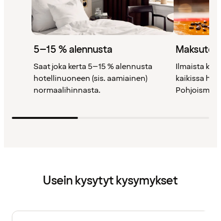
5–15 % alennusta
Maksutont
Saat joka kerta 5–15 % alennusta
Ilmaista kah
hotellinuoneen (sis. aamiainen)
kaikissa ho
normaalihinnasta.
Pohjoismais
Usein kysytyt kysymykset