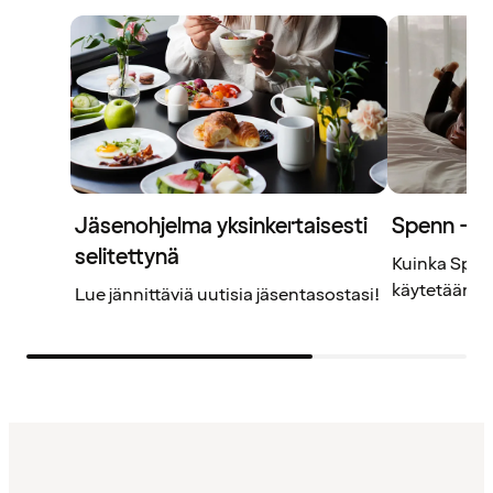
Jäsenohjelma yksinkertaisesti
Spenn – j
selitettynä
Kuinka Spenn
käytetään? L
Lue jännittäviä uutisia jäsentasostasi!