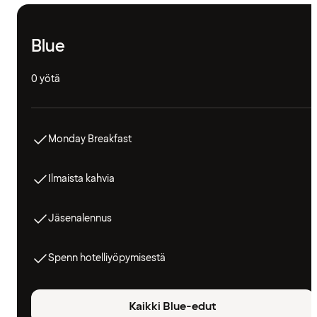
Blue
0 yötä
Monday Breakfast
Ilmaista kahvia
Jäsenalennus
Spenn hotelliyöpymisestä
Kaikki Blue-edut