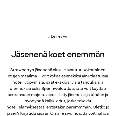
JÄSENYYS
Jäsenenä koet enemmän
Strawberryn jäsenenä sinulle avautuu kokonainen
etujen maailma – voit kokea esimekiksi ainutlaatuisia
hotelliyöpymisiä, saat eksklusiivisia tarjouksia ja
alennuksia sekä Spenn-valuuttaa, jota voit käyttää
seuraavaan majoitukseesi. Liity jäseneksi jo tänään ja
hyödynnä kaikki edut, jotka tekevät
hotellielämyksestäsi entistäkin paremmman. Oletko jo
jäsen? Kirjaudu sisään Omalle sivulle, jotta voit nähdä