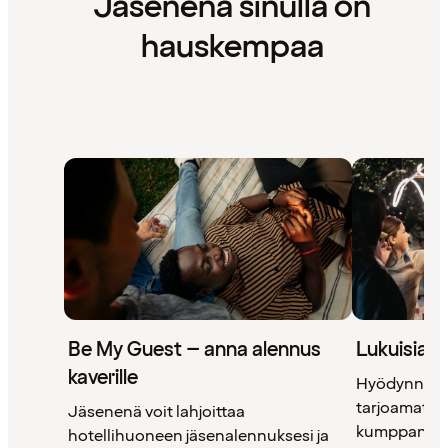
Jäsenenä sinulla on
hauskempaa
Be My Guest – anna alennus
Lukuisia 
kaverille
Hyödynnä 
tarjoamat uni
Jäsenenä voit lahjoittaa
kumppanimm
hotellihuoneen jäsenalennuksesi ja