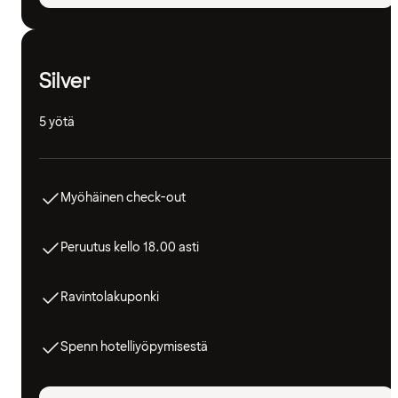
Silver
5 yötä
Myöhäinen check-out
Peruutus kello 18.00 asti
Ravintolakuponki
Spenn hotelliyöpymisestä