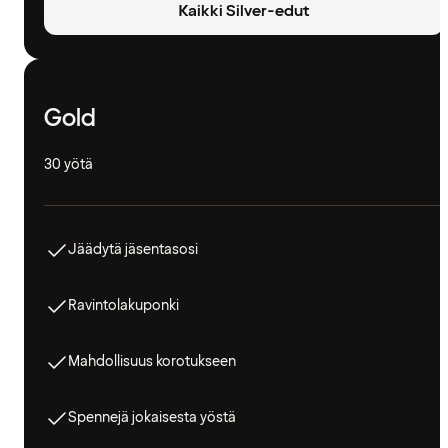
Kaikki Silver-edut
Gold
30 yötä
Jäädytä jäsentasosi
Ravintolakuponki
Mahdollisuus korotukseen
Spennejä jokaisesta yöstä