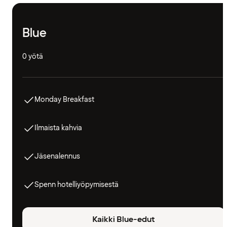
Blue
0 yötä
Monday Breakfast
Ilmaista kahvia
Jäsenalennus
Spenn hotelliyöpymisestä
Kaikki Blue-edut