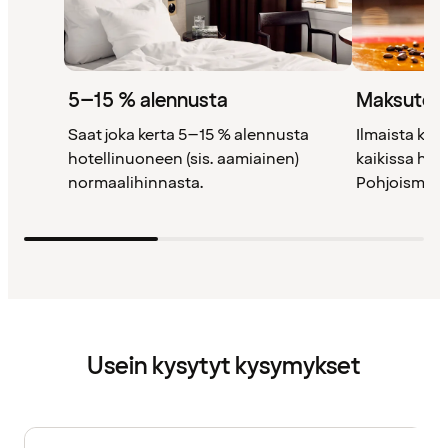
5–15 % alennusta
Maksutont
Saat joka kerta 5–15 % alennusta
Ilmaista kah
hotellinuoneen (sis. aamiainen)
kaikissa ho
normaalihinnasta.
Pohjoismais
Usein kysytyt kysymykset