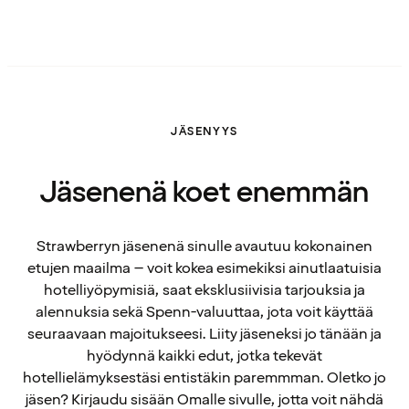
JÄSENYYS
Jäsenenä koet enemmän
Strawberryn jäsenenä sinulle avautuu kokonainen
etujen maailma – voit kokea esimekiksi ainutlaatuisia
hotelliyöpymisiä, saat eksklusiivisia tarjouksia ja
alennuksia sekä Spenn-valuuttaa, jota voit käyttää
seuraavaan majoitukseesi. Liity jäseneksi jo tänään ja
hyödynnä kaikki edut, jotka tekevät
hotellielämyksestäsi entistäkin paremmman. Oletko jo
jäsen? Kirjaudu sisään Omalle sivulle, jotta voit nähdä