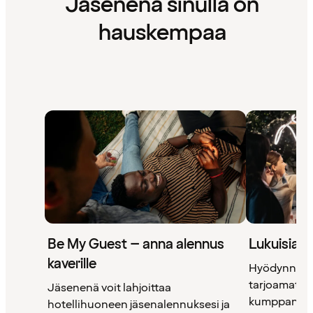
Jäsenenä sinulla on
hauskempaa
Be My Guest – anna alennus
Lukuisia 
kaverille
Hyödynnä 
tarjoamat uni
Jäsenenä voit lahjoittaa
kumppanimm
hotellihuoneen jäsenalennuksesi ja