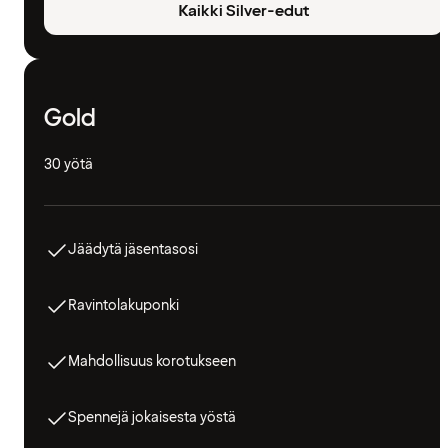
Kaikki Silver-edut
Gold
30 yötä
Jäädytä jäsentasosi
Ravintolakuponki
Mahdollisuus korotukseen
Spennejä jokaisesta yöstä