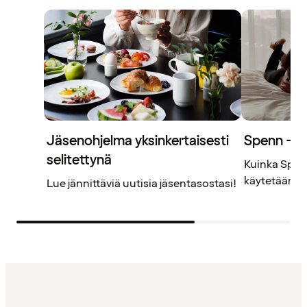
Jäsenohjelma yksinkertaisesti
Spenn – j
selitettynä
Kuinka Spenn
käytetään? L
Lue jännittäviä uutisia jäsentasostasi!