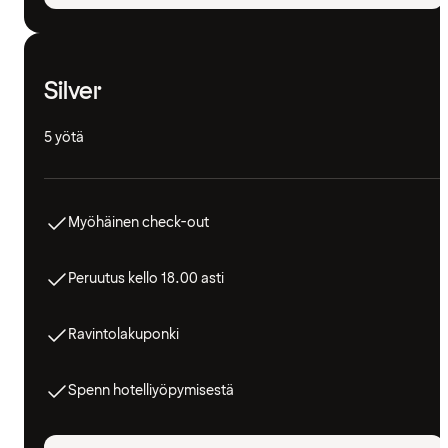
Silver
5 yötä
Myöhäinen check-out
Peruutus kello 18.00 asti
Ravintolakuponki
Spenn hotelliyöpymisestä