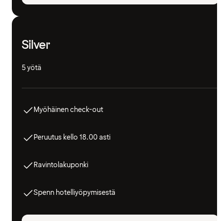
Silver
5 yötä
Myöhäinen check-out
Peruutus kello 18.00 asti
Ravintolakuponki
Spenn hotelliyöpymisestä