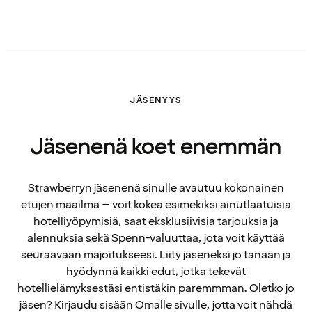
JÄSENYYS
Jäsenenä koet enemmän
Strawberryn jäsenenä sinulle avautuu kokonainen
etujen maailma – voit kokea esimekiksi ainutlaatuisia
hotelliyöpymisiä, saat eksklusiivisia tarjouksia ja
alennuksia sekä Spenn-valuuttaa, jota voit käyttää
seuraavaan majoitukseesi. Liity jäseneksi jo tänään ja
hyödynnä kaikki edut, jotka tekevät
hotellielämyksestäsi entistäkin paremmman. Oletko jo
jäsen? Kirjaudu sisään Omalle sivulle, jotta voit nähdä