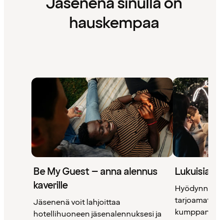
Jäsenenä sinulla on
hauskempaa
Be My Guest – anna alennus
Lukuisia 
kaverille
Hyödynnä 
tarjoamat uni
Jäsenenä voit lahjoittaa
kumppanimm
hotellihuoneen jäsenalennuksesi ja