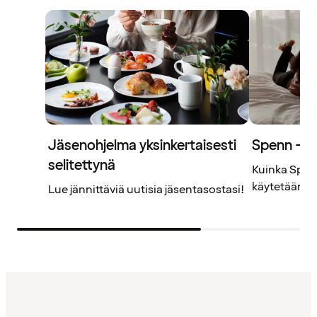
Jäsenohjelma yksinkertaisesti
Spenn – j
selitettynä
Kuinka Spenn
käytetään? L
Lue jännittäviä uutisia jäsentasostasi!