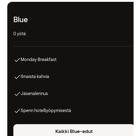
Blue
0 yötä
Monday Breakfast
Ilmaista kahvia
Jäsenalennus
Spenn hotelliyöpymisestä
Kaikki Blue-edut