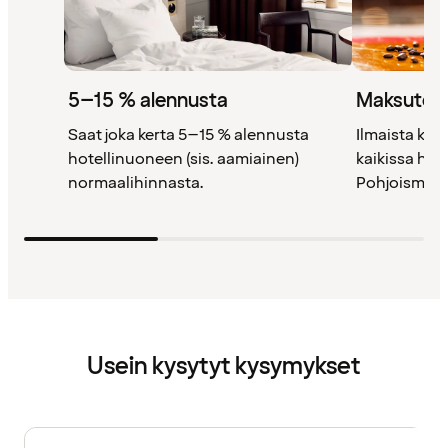
5–15 % alennusta
Maksutont
Saat joka kerta 5–15 % alennusta
Ilmaista kah
hotellinuoneen (sis. aamiainen)
kaikissa ho
normaalihinnasta.
Pohjoismais
Usein kysytyt kysymykset