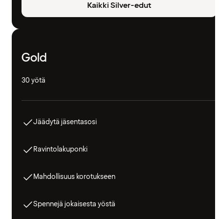
Kaikki Silver-edut
Gold
30 yötä
Jäädytä jäsentasosi
Ravintolakuponki
Mahdollisuus korotukseen
Spennejä jokaisesta yöstä