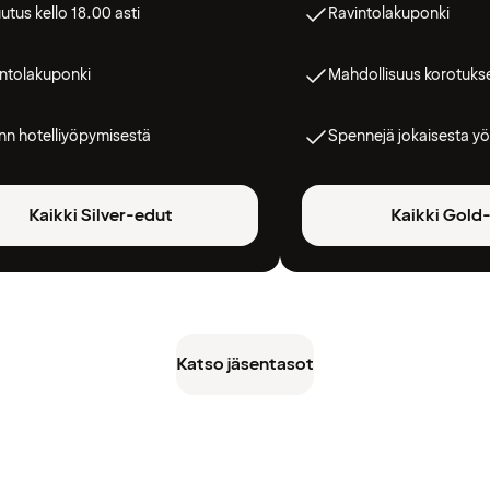
utus kello 18.00 asti
Ravintolakuponki
ntolakuponki
Mahdollisuus korotuks
n hotelliyöpymisestä
Spennejä jokaisesta yö
Kaikki Silver-edut
Kaikki Gold
Katso jäsentasot