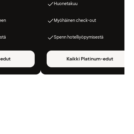
Huonetakuu
een
Myöhäinen check-out
stä
Spenn hotelliyöpymisestä
-edut
Kaikki Platinum-edut