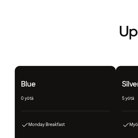
Upe
Blue
Silve
0 yötä
5 yötä
Monday Breakfast
Myö