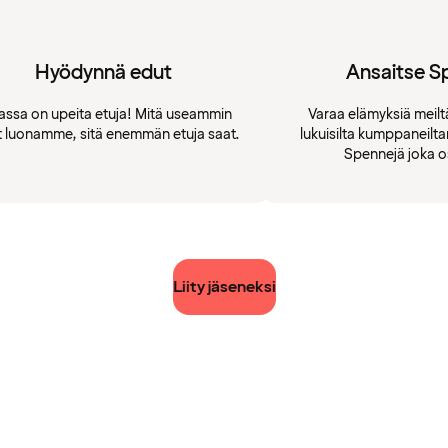
Hyödynnä edut
Ansaitse S
assa on upeita etuja! Mitä useammin
Varaa elämyksiä meiltä
t luonamme, sitä enemmän etuja saat.
lukuisilta kumppaneilt
Spennejä joka o
Liity jäseneksi