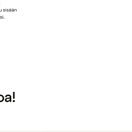
t
u sisään
si.
oa!