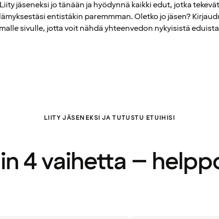
Liity jäseneksi jo tänään ja hyödynnä kaikki edut, jotka tekevä
elämyksestäsi entistäkin paremmman. Oletko jo jäsen? Kirjaud
alle sivulle, jotta voit nähdä yhteenvedon nykyisistä eduista
LIITY JÄSENEKSI JA TUTUSTU ETUIHISI
in 4 vaihetta – helpp