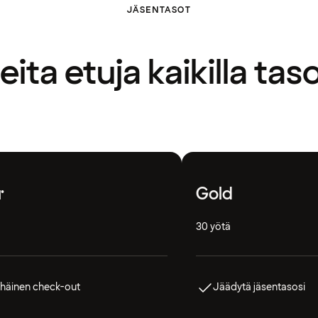
JÄSENTASOT
ita etuja kaikilla taso
r
Gold
30 yötä
häinen check-out
Jäädytä jäsentasosi