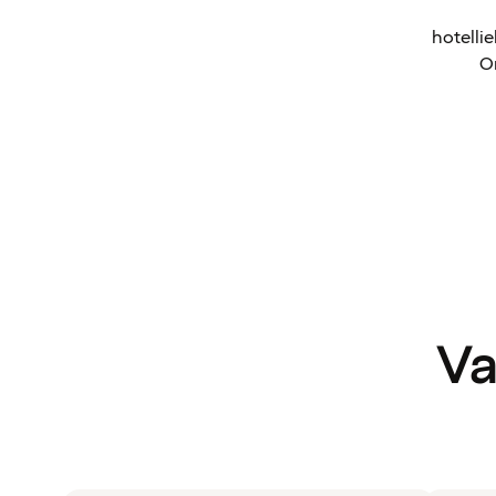
hotelli
Om
Va