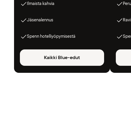
Ilmaista kahvia
Peru
Jäsenalennus
Ravi
Spenn hotelliyöpymisestä
Spen
Kaikki Blue-edut