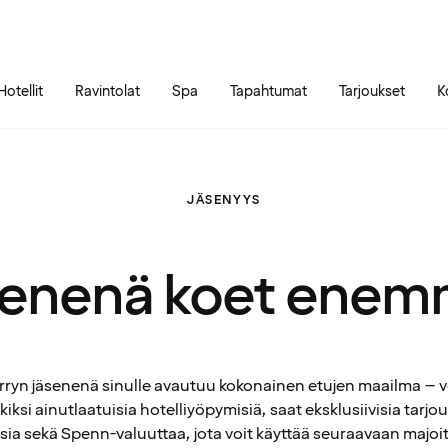
Siirry sivun sisältöön
Siirry sivun päävalikkoon
Hotellit
Ravintolat
Spa
Tapahtumat
Tarjoukset
K
JÄSENYYS
enenä koet ene
ryn jäsenenä sinulle avautuu kokonainen etujen maailma – v
iksi ainutlaatuisia hotelliyöpymisiä, saat eksklusiivisia tarjou
ia sekä Spenn-valuuttaa, jota voit käyttää seuraavaan majoi