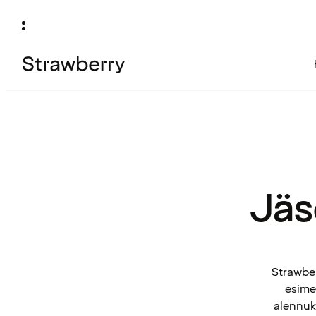
Jäs
Strawber
esimek
alennuks