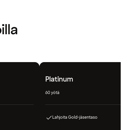
illa
Platinum
60 yötä
Lahjoita Gold-jäsentaso