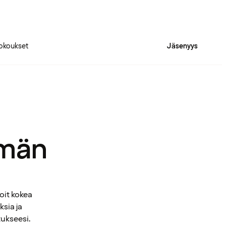
okoukset
Jäsenyys
mmän
oit kokea
ksia ja
tukseesi.