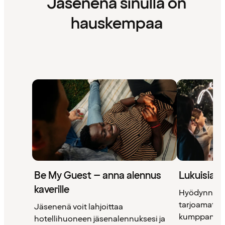
Jäsenenä sinulla on
hauskempaa
Be My Guest – anna alennus
Lukuisia 
kaverille
Hyödynnä 
tarjoamat uni
Jäsenenä voit lahjoittaa
kumppanimm
hotellihuoneen jäsenalennuksesi ja