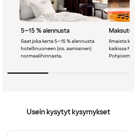
5–15 % alennusta
Maksutont
Saat joka kerta 5–15 % alennusta
Ilmaista kah
hotellinuoneen (sis. aamiainen)
kaikissa ho
normaalihinnasta.
Pohjoismais
Usein kysytyt kysymykset