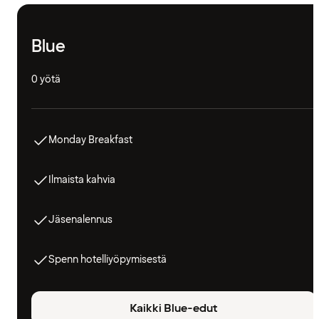
Blue
0 yötä
Monday Breakfast
Ilmaista kahvia
Jäsenalennus
Spenn hotelliyöpymisestä
Kaikki Blue-edut