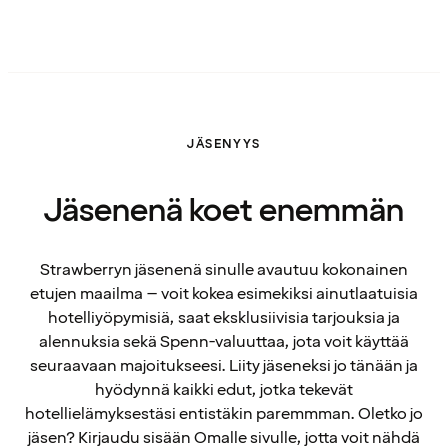
JÄSENYYS
Jäsenenä koet enemmän
Strawberryn jäsenenä sinulle avautuu kokonainen
etujen maailma – voit kokea esimekiksi ainutlaatuisia
hotelliyöpymisiä, saat eksklusiivisia tarjouksia ja
alennuksia sekä Spenn-valuuttaa, jota voit käyttää
seuraavaan majoitukseesi. Liity jäseneksi jo tänään ja
hyödynnä kaikki edut, jotka tekevät
hotellielämyksestäsi entistäkin paremmman. Oletko jo
jäsen? Kirjaudu sisään Omalle sivulle, jotta voit nähdä