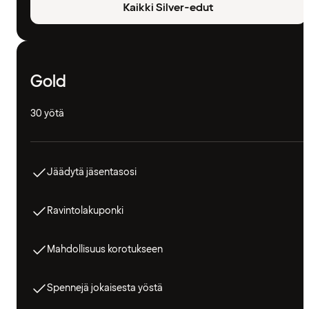
Kaikki Silver-edut
Gold
30 yötä
Jäädytä jäsentasosi
Ravintolakuponki
Mahdollisuus korotukseen
Spennejä jokaisesta yöstä