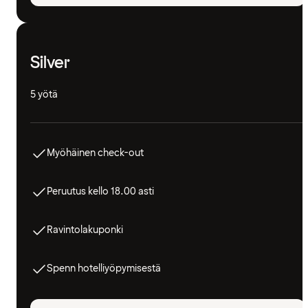
Silver
5 yötä
Myöhäinen check-out
Peruutus kello 18.00 asti
Ravintolakuponki
Spenn hotelliyöpymisestä