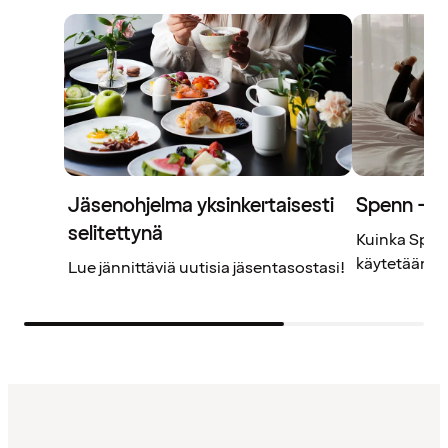
Jäsenohjelma yksinkertaisesti
Spenn – j
selitettynä
Kuinka Spenn
käytetään? L
Lue jännittäviä uutisia jäsentasostasi!