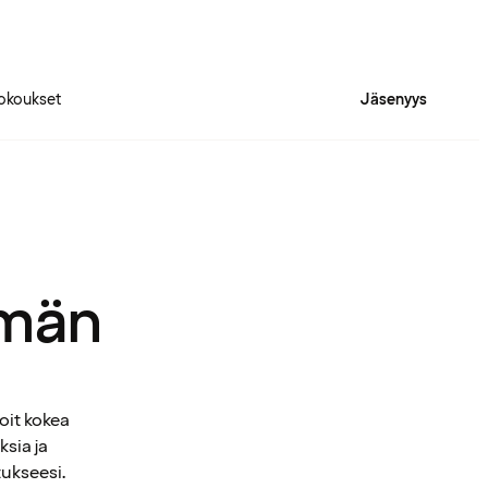
okoukset
Jäsenyys
mmän
oit kokea
ksia ja
tukseesi.