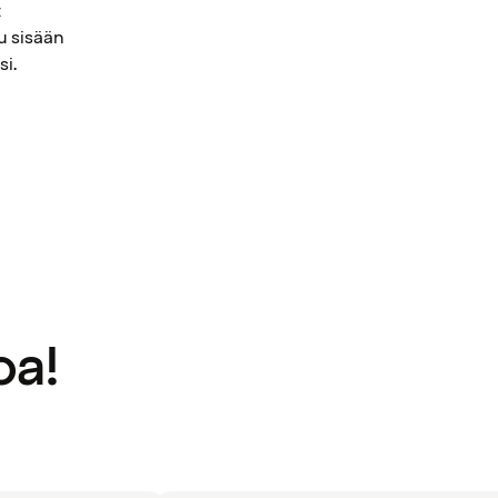
t
u sisään
si.
oa!