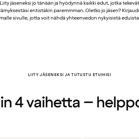
Liity jäseneksi jo tänään ja hyödynnä kaikki edut, jotka tekevä
elämyksestäsi entistäkin paremmman. Oletko jo jäsen? Kirjaud
alle sivulle, jotta voit nähdä yhteenvedon nykyisistä eduista
LIITY JÄSENEKSI JA TUTUSTU ETUIHISI
in 4 vaihetta – helpp