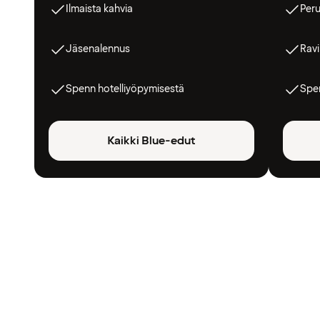
Ilmaista kahvia
Peru
Jäsenalennus
Ravi
Spenn hotelliyöpymisestä
Spen
Kaikki Blue-edut