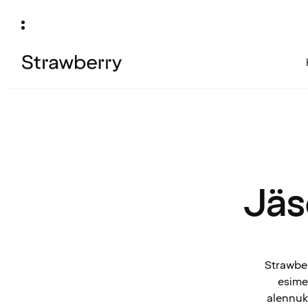
Jäs
Strawber
esimek
alennuks