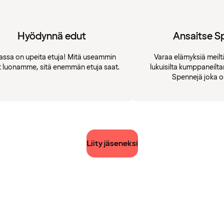
Hyödynnä edut
Ansaitse S
assa on upeita etuja! Mitä useammin
Varaa elämyksiä meiltä
t luonamme, sitä enemmän etuja saat.
lukuisilta kumppaneilt
Spennejä joka o
Liity jäseneksi