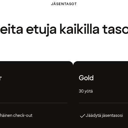
JÄSENTASOT
ita etuja kaikilla taso
r
Gold
30 yötä
häinen check-out
Jäädytä jäsentasosi