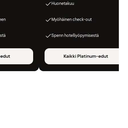
Huonetakuu
een
Myöhäinen check-out
stä
Spenn hotelliyöpymisestä
-edut
Kaikki Platinum-edut