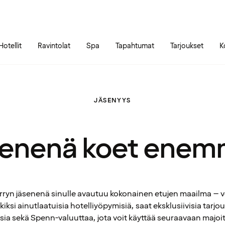
Siirry sivun sisältöön
Siirry sivun päävalikkoon
Hotellit
Ravintolat
Spa
Tapahtumat
Tarjoukset
K
JÄSENYYS
enenä koet ene
ryn jäsenenä sinulle avautuu kokonainen etujen maailma – v
iksi ainutlaatuisia hotelliyöpymisiä, saat eksklusiivisia tarjou
ia sekä Spenn-valuuttaa, jota voit käyttää seuraavaan majoi