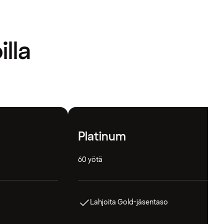
illa
Platinum
60 yötä
Lahjoita Gold-jäsentaso