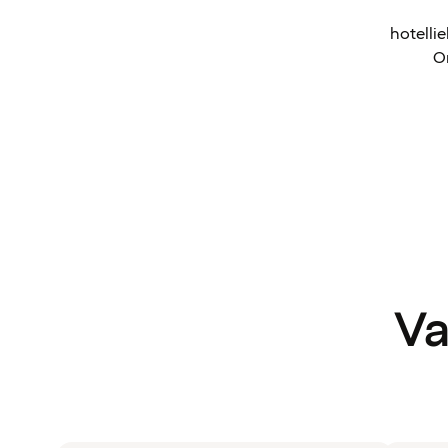
hotelli
Om
Va