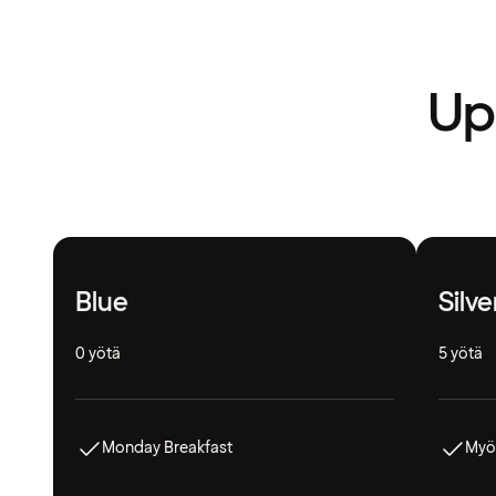
Upe
Blue
Silve
0 yötä
5 yötä
Monday Breakfast
Myö