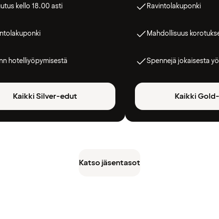
utus kello 18.00 asti
Ravintolakuponki
ntolakuponki
Mahdollisuus korotuks
n hotelliyöpymisestä
Spennejä jokaisesta yö
Kaikki Silver-edut
Kaikki Gold
Katso jäsentasot