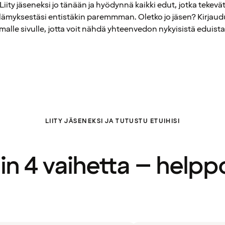
Liity jäseneksi jo tänään ja hyödynnä kaikki edut, jotka tekevä
elämyksestäsi entistäkin paremmman. Oletko jo jäsen? Kirjaud
alle sivulle, jotta voit nähdä yhteenvedon nykyisistä eduista
LIITY JÄSENEKSI JA TUTUSTU ETUIHISI
in 4 vaihetta – helpp