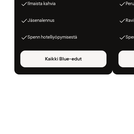
Ilmaista kahvia
Peru
Jäsenalennus
Ravi
Spenn hotelliyöpymisestä
Spen
Kaikki Blue-edut