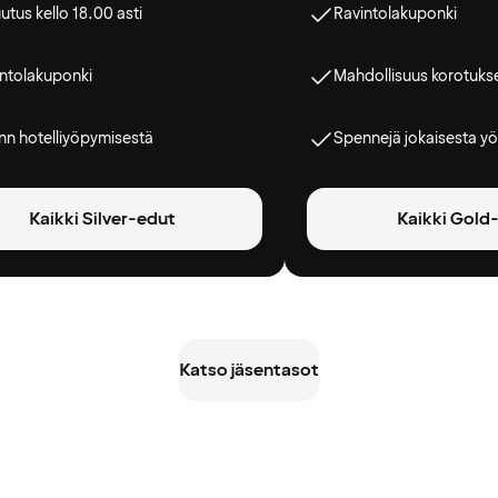
utus kello 18.00 asti
Ravintolakuponki
ntolakuponki
Mahdollisuus korotuks
n hotelliyöpymisestä
Spennejä jokaisesta yö
Kaikki Silver-edut
Kaikki Gold
Katso jäsentasot