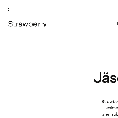
Jäs
Strawber
esimek
alennuks