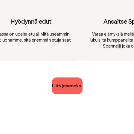
Hyödynnä edut
Ansaitse S
assa on upeita etuja! Mitä useammin
Varaa elämyksiä meiltä
t luonamme, sitä enemmän etuja saat.
lukuisilta kumppaneilt
Spennejä joka o
Liity jäseneksi