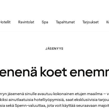
Siirry sivun sisältöön
Siirry sivun päävalikkoon
Hotellit
Ravintolat
Spa
Tapahtumat
Tarjoukset
K
JÄSENYYS
enenä koet ene
ryn jäsenenä sinulle avautuu kokonainen etujen maailma – v
iksi ainutlaatuisia hotelliyöpymisiä, saat eksklusiivisia tarjou
ia sekä Spenn-valuuttaa, jota voit käyttää seuraavaan majoi