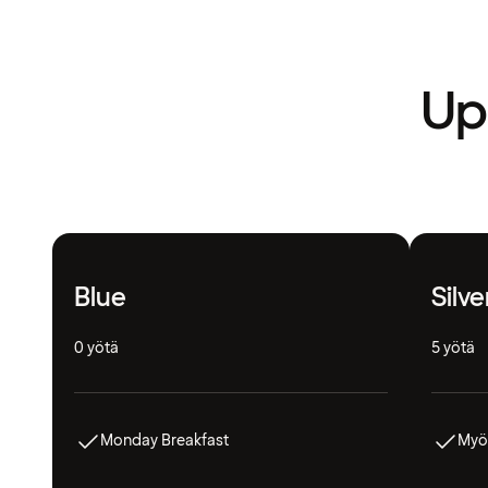
Upe
Blue
Silve
0 yötä
5 yötä
Monday Breakfast
Myö