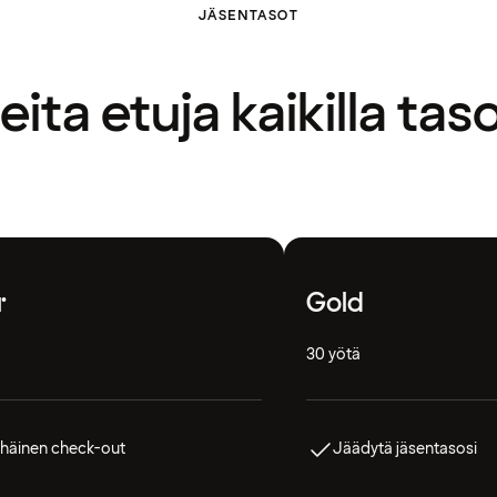
JÄSENTASOT
ita etuja kaikilla taso
r
Gold
30 yötä
häinen check-out
Jäädytä jäsentasosi