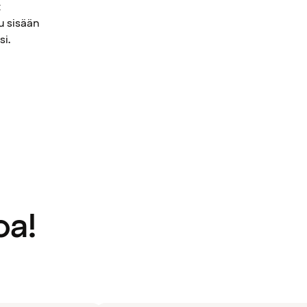
t
u sisään
si.
oa!