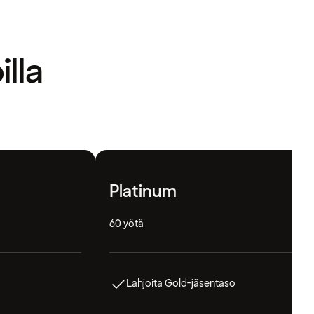
illa
Platinum
60 yötä
Lahjoita Gold-jäsentaso