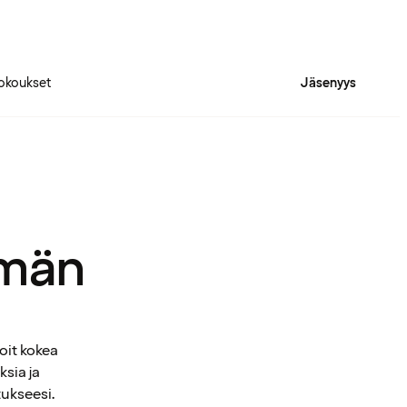
okoukset
Jäsenyys
mmän
oit kokea
ksia ja
tukseesi.