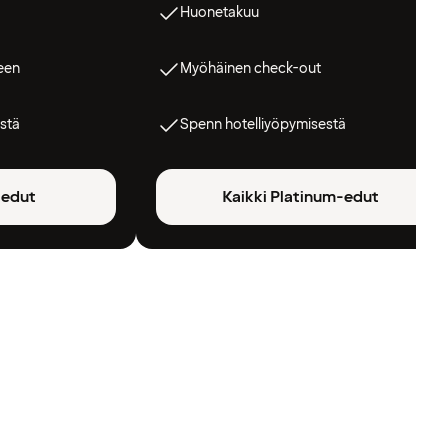
Huonetakuu
een
Myöhäinen check-out
stä
Spenn hotelliyöpymisestä
-edut
Kaikki Platinum-edut