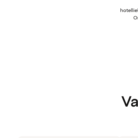
hotelli
Om
Va