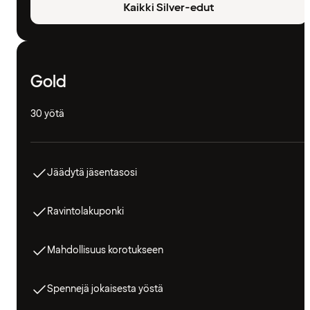
Kaikki Silver-edut
Gold
30 yötä
Jäädytä jäsentasosi
Ravintolakuponki
Mahdollisuus korotukseen
Spennejä jokaisesta yöstä