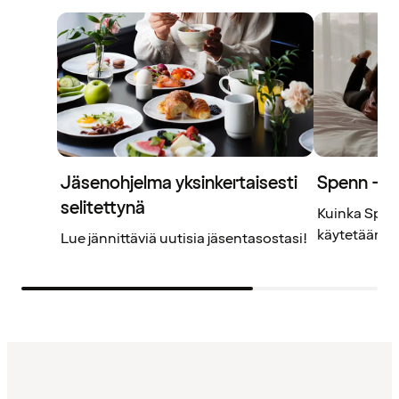
Jäsenohjelma yksinkertaisesti
Spenn – j
selitettynä
Kuinka Spenn
käytetään? L
Lue jännittäviä uutisia jäsentasostasi!