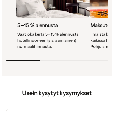
5–15 % alennusta
Maksutont
Saat joka kerta 5–15 % alennusta
Ilmaista kah
hotellinuoneen (sis. aamiainen)
kaikissa ho
normaalihinnasta.
Pohjoismais
Usein kysytyt kysymykset