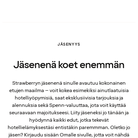
JÄSENYYS
Jäsenenä koet enemmän
Strawberryn jäsenenä sinulle avautuu kokonainen
etujen maailma – voit kokea esimekiksi ainutlaatuisia
hotelliyöpymisiä, saat eksklusiivisia tarjouksia ja
alennuksia sekä Spenn-valuuttaa, jota voit käyttää
seuraavaan majoitukseesi. Liity jäseneksi jo tänään ja
hyödynnä kaikki edut, jotka tekevät
hotellielämyksestäsi entistäkin paremmman. Oletko jo
jäsen? Kirjaudu sisään Omalle sivulle, jotta voit nähdä