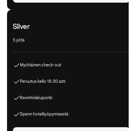
Silver
5 yötä
Myöhäinen check-out
Peruutus kello 18.00 asti
Ravintolakuponki
Spenn hotelliyöpymisestä