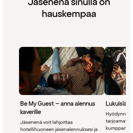
Jäsenenä sinulla on
hauskempaa
Be My Guest – anna alennus
Lukuisia 
kaverille
Hyödynnä 
tarjoamat uni
Jäsenenä voit lahjoittaa
kumppanimm
hotellihuoneen jäsenalennuksesi ja