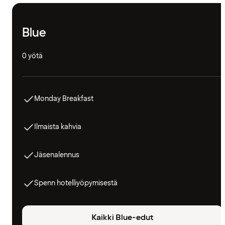
Blue
0 yötä
Monday Breakfast
Ilmaista kahvia
Jäsenalennus
Spenn hotelliyöpymisestä
Kaikki Blue-edut