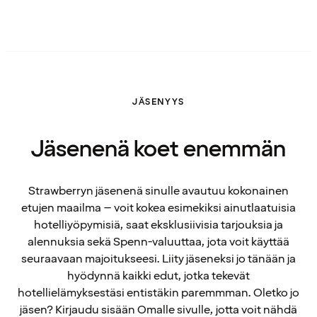
JÄSENYYS
Jäsenenä koet enemmän
Strawberryn jäsenenä sinulle avautuu kokonainen
etujen maailma – voit kokea esimekiksi ainutlaatuisia
hotelliyöpymisiä, saat eksklusiivisia tarjouksia ja
alennuksia sekä Spenn-valuuttaa, jota voit käyttää
seuraavaan majoitukseesi. Liity jäseneksi jo tänään ja
hyödynnä kaikki edut, jotka tekevät
hotellielämyksestäsi entistäkin paremmman. Oletko jo
jäsen? Kirjaudu sisään Omalle sivulle, jotta voit nähdä