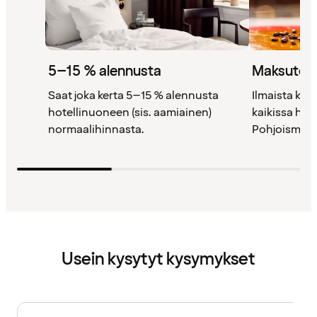
5–15 % alennusta
Maksutont
Saat joka kerta 5–15 % alennusta
Ilmaista kah
hotellinuoneen (sis. aamiainen)
kaikissa ho
normaalihinnasta.
Pohjoismais
Usein kysytyt kysymykset