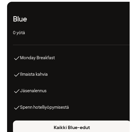
Blue
0 yötä
Monday Breakfast
Ilmaista kahvia
Jäsenalennus
Spenn hotelliyöpymisestä
Kaikki Blue-edut