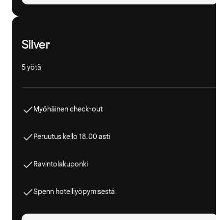
Silver
5 yötä
Myöhäinen check-out
Peruutus kello 18.00 asti
Ravintolakuponki
Spenn hotelliyöpymisestä