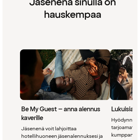
Jäsenenä sinulla on
hauskempaa
Be My Guest – anna alennus
Lukuisia 
kaverille
Hyödynnä 
tarjoamat uni
Jäsenenä voit lahjoittaa
kumppanimm
hotellihuoneen jäsenalennuksesi ja