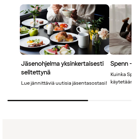
Jäsenohjelma yksinkertaisesti
Spenn – j
selitettynä
Kuinka Spenn
käytetään? L
Lue jännittäviä uutisia jäsentasostasi!