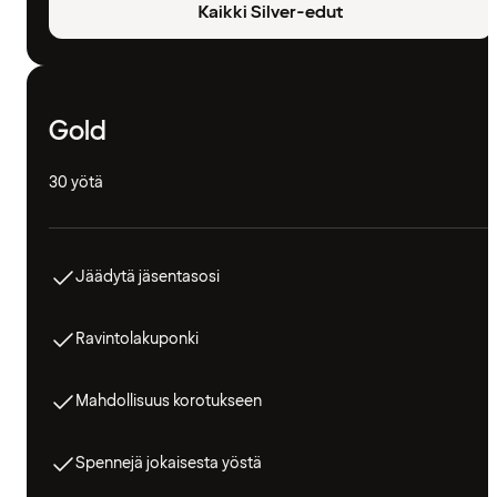
Kaikki Silver-edut
Gold
30 yötä
Jäädytä jäsentasosi
Ravintolakuponki
Mahdollisuus korotukseen
Spennejä jokaisesta yöstä