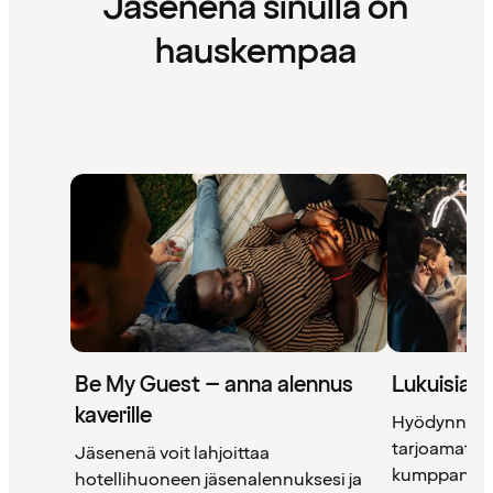
Jäsenenä sinulla on
hauskempaa
Be My Guest – anna alennus
Lukuisia 
kaverille
Hyödynnä 
tarjoamat uni
Jäsenenä voit lahjoittaa
kumppanimm
hotellihuoneen jäsenalennuksesi ja