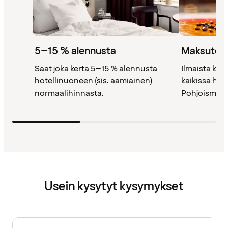
5–15 % alennusta
Maksutont
Saat joka kerta 5–15 % alennusta
Ilmaista kah
hotellinuoneen (sis. aamiainen)
kaikissa ho
normaalihinnasta.
Pohjoismais
Usein kysytyt kysymykset