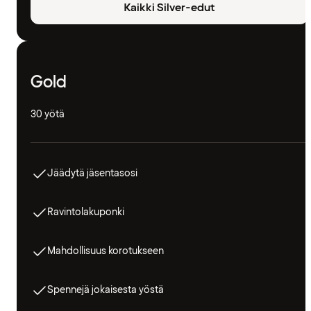
Kaikki Silver-edut
Gold
30 yötä
Jäädytä jäsentasosi
Ravintolakuponki
Mahdollisuus korotukseen
Spennejä jokaisesta yöstä