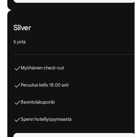
Silver
5 yötä
Myöhäinen check-out
Peruutus kello 18.00 asti
Ravintolakuponki
Spenn hotelliyöpymisestä