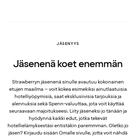
JÄSENYYS
Jäsenenä koet enemmän
Strawberryn jäsenenä sinulle avautuu kokonainen
etujen maailma – voit kokea esimekiksi ainutlaatuisia
hotelliyöpymisiä, saat eksklusiivisia tarjouksia ja
alennuksia sekä Spenn-valuuttaa, jota voit käyttää
seuraavaan majoitukseesi. Liity jäseneksi jo tänään ja
hyödynnä kaikki edut, jotka tekevät
hotellielämyksestäsi entistäkin paremmman. Oletko jo
jäsen? Kirjaudu sisään Omalle sivulle, jotta voit nähdä