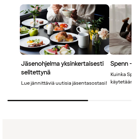
Jäsenohjelma yksinkertaisesti
Spenn – j
selitettynä
Kuinka Spenn
käytetään? L
Lue jännittäviä uutisia jäsentasostasi!