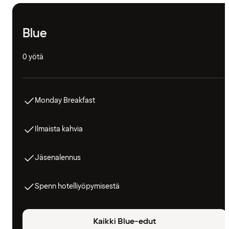
Blue
0 yötä
Monday Breakfast
Ilmaista kahvia
Jäsenalennus
Spenn hotelliyöpymisestä
Kaikki Blue-edut