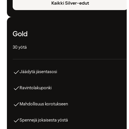
Kaikki Silver-edut
Gold
30 yötä
Jäädytä jäsentasosi
Ravintolakuponki
Mahdollisuus korotukseen
Spennejä jokaisesta yöstä