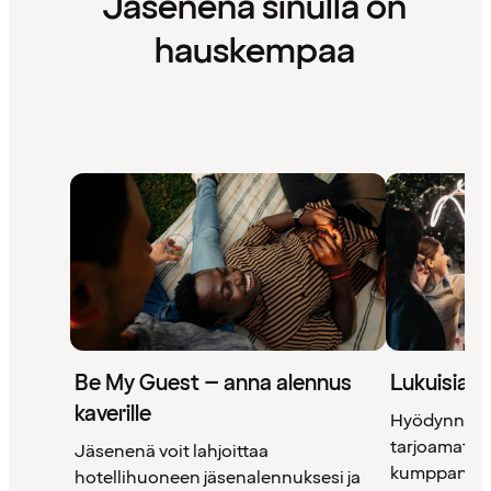
Jäsenenä sinulla on
hauskempaa
Be My Guest – anna alennus
Lukuisia 
kaverille
Hyödynnä 
tarjoamat uni
Jäsenenä voit lahjoittaa
kumppanimm
hotellihuoneen jäsenalennuksesi ja