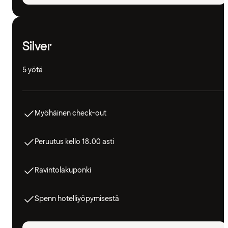
Silver
5 yötä
Myöhäinen check-out
Peruutus kello 18.00 asti
Ravintolakuponki
Spenn hotelliyöpymisestä