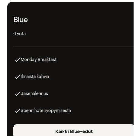
Blue
0 yötä
Monday Breakfast
Ilmaista kahvia
Jäsenalennus
Spenn hotelliyöpymisestä
Kaikki Blue-edut