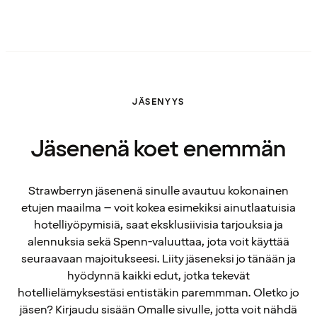
JÄSENYYS
Jäsenenä koet enemmän
Strawberryn jäsenenä sinulle avautuu kokonainen
etujen maailma – voit kokea esimekiksi ainutlaatuisia
hotelliyöpymisiä, saat eksklusiivisia tarjouksia ja
alennuksia sekä Spenn-valuuttaa, jota voit käyttää
seuraavaan majoitukseesi. Liity jäseneksi jo tänään ja
hyödynnä kaikki edut, jotka tekevät
hotellielämyksestäsi entistäkin paremmman. Oletko jo
jäsen? Kirjaudu sisään Omalle sivulle, jotta voit nähdä