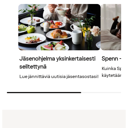
Jäsenohjelma yksinkertaisesti
Spenn – j
selitettynä
Kuinka Spenn
käytetään? L
Lue jännittäviä uutisia jäsentasostasi!