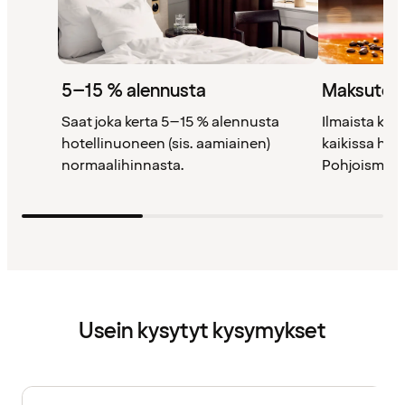
5–15 % alennusta
Maksutont
Saat joka kerta 5–15 % alennusta
Ilmaista kah
hotellinuoneen (sis. aamiainen)
kaikissa ho
normaalihinnasta.
Pohjoismais
Usein kysytyt kysymykset