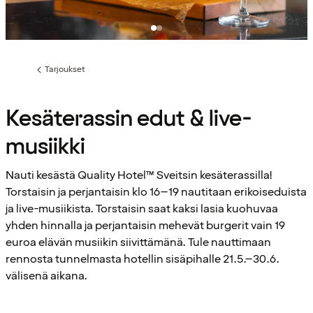
Tarjoukset
Edellinen
sivu:
Kesäterassin edut & live-
musiikki
Nauti kesästä Quality Hotel™ Sveitsin kesäterassilla!
Torstaisin ja perjantaisin klo 16–19 nautitaan erikoiseduista
ja live-musiikista. Torstaisin saat kaksi lasia kuohuvaa
yhden hinnalla ja perjantaisin mehevät burgerit vain 19
euroa elävän musiikin siivittämänä. Tule nauttimaan
rennosta tunnelmasta hotellin sisäpihalle 21.5.–30.6.
välisenä aikana.