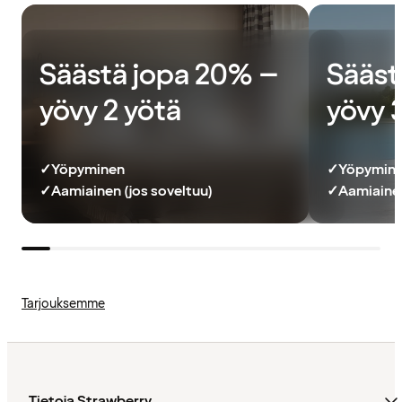
Säästä jopa 20% –
Sääst
yövy 2 yötä
yövy 
✓
Yöpyminen
✓
Yöpymin
✓
Aamiainen (jos soveltuu)
✓
Aamiainen
Tarjouksemme
Tietoja Strawberry