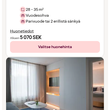
28 - 35 m²
Vuodesohva
Parivuode tai 2 erillistä sänkyä
Huonetiedot
5 070
SEK
Alkaen
Valitse huonehinta