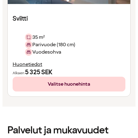
Sviitti
35 m²
Parivuode (180 cm)
Vuodesohva
Huonetiedot
5 325
SEK
Alkaen
Valitse huonehinta
Sisältö
ladattu
Palvelut ja mukavuudet