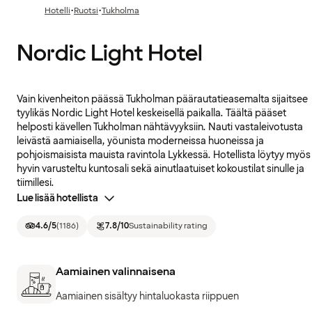
·
·
Hotelli
Ruotsi
Tukholma
Nordic Light Hotel
Vain kivenheiton päässä Tukholman päärautatieasemalta sijaitsee
tyylikäs Nordic Light Hotel keskeisellä paikalla. Täältä pääset
helposti kävellen Tukholman nähtävyyksiin. Nauti vastaleivotusta
leivästä aamiaisella, yöunista moderneissa huoneissa ja
pohjoismaisista mauista ravintola Lykkessä. Hotellista löytyy myös
hyvin varusteltu kuntosali sekä ainutlaatuiset kokoustilat sinulle ja
tiimillesi.
Lue lisää hotellista
4.6
/5
(
1186
)
7.8
/10
Sustainability rating
Aamiainen valinnaisena
Aamiainen sisältyy hintaluokasta riippuen