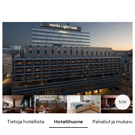
5
/
26
Tietoja hotellista
Hotellihuone
Palvelut ja mukavu