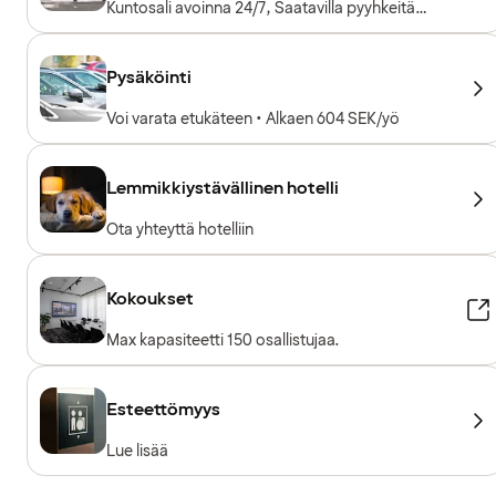
Kuntosali avoinna 24/7, Saatavilla pyyhkeitä
lainaksi, Kuntosalilaitteet, Kardiolaitteet,
Vapaapainot, Sisäänpääsy sisältyy hotellivieraille
Pysäköinti
Voi varata etukäteen • Alkaen 604 SEK/yö
Lemmikkiystävällinen hotelli
Ota yhteyttä hotelliin
Kokoukset
Max kapasiteetti 150 osallistujaa.
Esteettömyys
Lue lisää