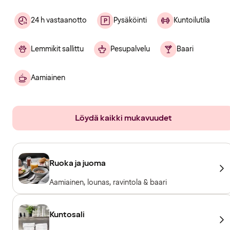
24 h vastaanotto
Pysäköinti
Kuntoilutila
Lemmikit sallittu
Pesupalvelu
Baari
Aamiainen
Löydä kaikki mukavuudet
Ruoka ja juoma
Aamiainen, lounas, ravintola & baari
Kuntosali