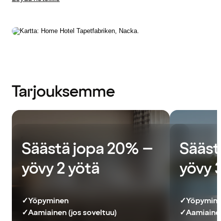
Tarjouksemme
Säästä jopa 20% –
Sääst
yövy 2 yötä
yövy 
✓
Yöpyminen
✓
Yöpymin
✓
Aamiainen (jos soveltuu)
✓
Aamiainen