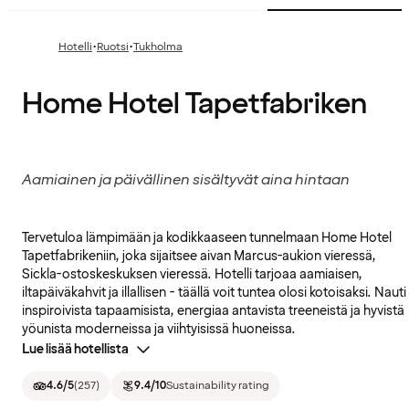
·
·
Hotelli
Ruotsi
Tukholma
Home Hotel Tapetfabriken
Aamiainen ja päivällinen sisältyvät aina hintaan
Tervetuloa lämpimään ja kodikkaaseen tunnelmaan Home Hotel
Tapetfabrikeniin, joka sijaitsee aivan Marcus-aukion vieressä,
Sickla-ostoskeskuksen vieressä. Hotelli tarjoaa aamiaisen,
iltapäiväkahvit ja illallisen - täällä voit tuntea olosi kotoisaksi. Nauti
inspiroivista tapaamisista, energiaa antavista treeneistä ja hyvistä
yöunista moderneissa ja viihtyisissä huoneissa.
Lue lisää hotellista
4.6
/5
(
257
)
9.4
/10
Sustainability rating