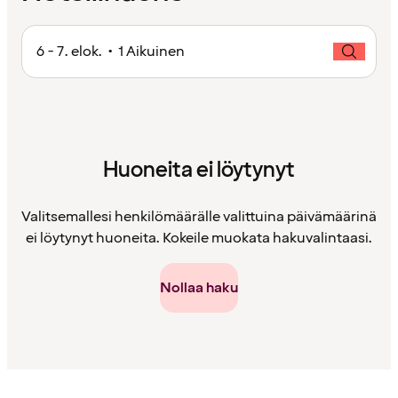
6 - 7. elok. • 1 Aikuinen
Huoneita ei löytynyt
Valitsemallesi henkilömäärälle valittuina päivämäärinä
ei löytynyt huoneita. Kokeile muokata hakuvalintaasi.
Nollaa haku
Sisältö
ladattu