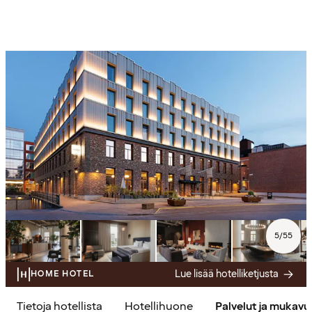
5
/
55
Lue lisää hotelliketjusta
HOME HOTEL
Tietoja hotellista
Hotellihuone
Palvelut ja mukav