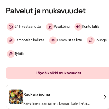
Palvelut ja mukavuudet
24 h vastaanotto
Pysäköinti
Kuntoilutila
Lämpötilan hallinta
Lemmikit sallittu
Lounge
Työtila
Löydä kaikki mukavuudet
Ruoka ja juoma
Päivällinen, aamiainen, lounas, kahvihetki,
aulabaari