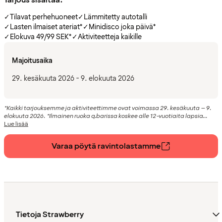
✓
Tilavat perhehuoneet
✓
Lämmitetty autotalli
✓
Lasten ilmaiset ateriat*
✓
Minidisco joka päivä*
✓
Elokuva 49/99 SEK*
✓
Aktiviteetteja kaikille
Majoitusaika
29. kesäkuuta 2026 - 9. elokuuta 2026
*Kaikki tarjouksemme ja aktiviteettimme ovat voimassa 29. kesäkuuta – 9.
elokuuta 2026. *Ilmainen ruoka q.barissa koskee alle 12-vuotiaita lapsia...
Lue lisää
Varaa pöytä ravintolastamme
Tietoja Strawberry