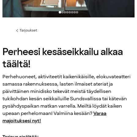
Tarjoukset
Edellinen
sivu:
Perheesi kesäseikkailu alkaa
täältä!
Perhehuoneet, aktiviteetit kaikenikäisille, elokuvateatteri
samassa rakennuksessa, lasten ilmaiset ateriat ja
päivittäinen minidisko tekevät meistä täydellisen
tukikohdan kesän seikkailuille Sundsvallissa tai kätevän
pysähdyspaikan matkan varrella. Meiltä löydät kaiken
upeaan perhelomaan! Valmiina kesään?
Varaa
majoituksesi nyt!
Tarjous sisältää: