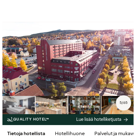
5
/
65
Lue lisää hotelliketjusta
QUALITY HOTEL™
Tietoja hotellista
Hotellihuone
Palvelut ja mukav