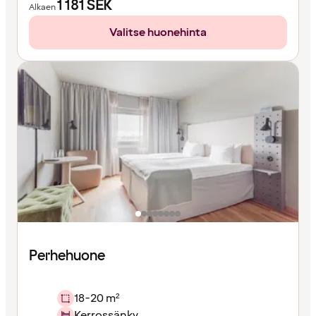
1 181
SEK
Alkaen
Valitse huonehinta
Perhehuone
18-20 m²
Kerrossänky