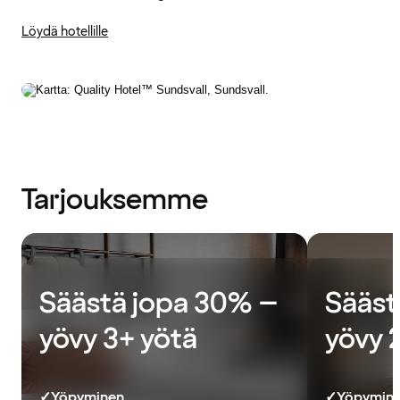
Löydä hotellille
Tarjouksemme
Säästä jopa 30% –
Sääst
yövy 3+ yötä
yövy 
✓
Yöpyminen
✓
Yöpymin