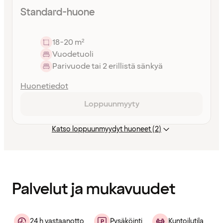
Standard-huone
18-20 m²
Vuodetuoli
Parivuode tai 2 erillistä sänkyä
Huonetiedot
Loppuunmyyty
Katso loppuunmyydyt huoneet (2)
Sisältö
ladattu
Palvelut ja mukavuudet
24 h vastaanotto
Pysäköinti
Kuntoilutila