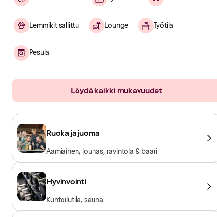
Lemmikit sallittu
Lounge
Työtila
Pesula
Löydä kaikki mukavuudet
Ruoka ja juoma
Aamiainen, lounas, ravintola & baari
Hyvinvointi
Kuntoilutila, sauna