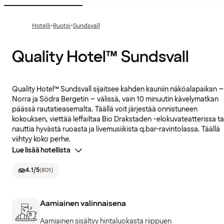
·
·
Hotelli
Ruotsi
Sundsvall
Quality Hotel™ Sundsvall
Quality Hotel™ Sundsvall sijaitsee kahden kauniin näköalapaikan –
Norra ja Södra Bergetin – välissä, vain 10 minuutin kävelymatkan
päässä rautatieasemalta. Täällä voit järjestää onnistuneen
kokouksen, viettää leffailtaa Bio Drakstaden -elokuvateatterissa ta
nauttia hyvästä ruoasta ja livemusiikista q.bar-ravintolassa. Täällä
viihtyy koko perhe.
Lue lisää hotellista
4.1
/5
(
801
)
Aamiainen valinnaisena
Aamiainen sisältyy hintaluokasta riippuen