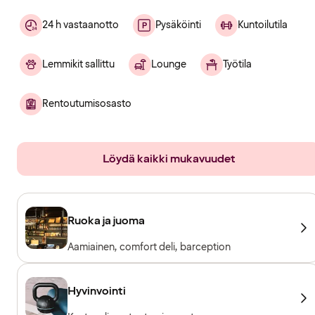
24 h vastaanotto
Pysäköinti
Kuntoilutila
Lemmikit sallittu
Lounge
Työtila
Rentoutumisosasto
Löydä kaikki mukavuudet
Ruoka ja juoma
Aamiainen, comfort deli, barception
Hyvinvointi