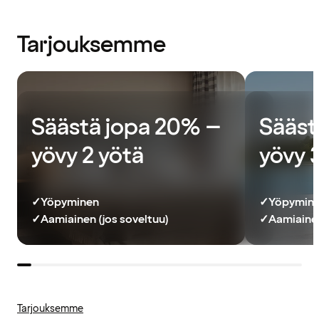
Tarjouksemme
Säästä jopa 20% –
Sääst
yövy 2 yötä
yövy 
✓
Yöpyminen
✓
Yöpymin
✓
Aamiainen (jos soveltuu)
✓
Aamiainen
Tarjouksemme