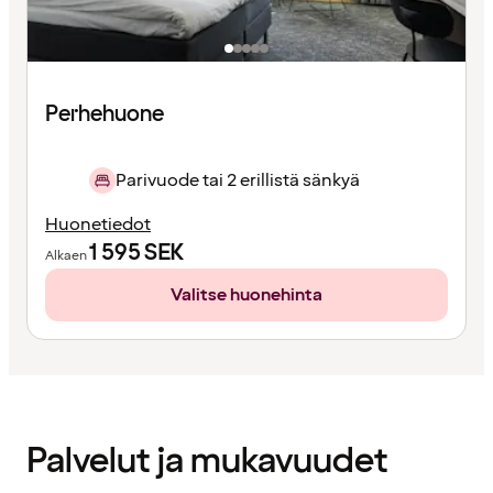
Perhehuone
Parivuode tai 2 erillistä sänkyä
Huonetiedot
1 595
SEK
Alkaen
Valitse huonehinta
Sisältö
ladattu
Palvelut ja mukavuudet