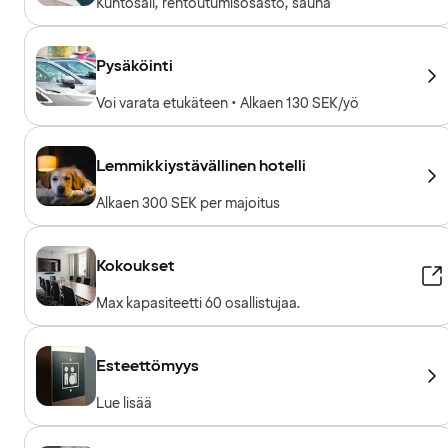
Kuntosali, rentoutumisosasto, sauna
Pysäköinti
Voi varata etukäteen • Alkaen 130 SEK/yö
Lemmikkiystävällinen hotelli
Alkaen 300 SEK per majoitus
Kokoukset
Max kapasiteetti 60 osallistujaa.
Esteettömyys
Lue lisää