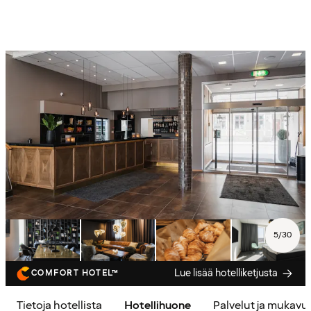
5
/
30
Lue lisää hotelliketjusta
COMFORT HOTEL™
Tietoja hotellista
Hotellihuone
Palvelut ja mukavu