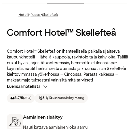
·
·
Hotelli
Ruotsi
Skellefteå
Comfort Hotel™ Skellefteå
Comfort Hotel™ Skellefteå on ihanteellisella paikalla sijaitseva
kaupunkihotelli – lähellä kauppoja, ravintoloita ja kahviloita. Täällä
nukut hyvin, järjestät konferenssin, hemmottelet itseäsi spa-
käynnillä, nautit herkullisesta ateriasta ja kruunaat illan Skellefteån
kiehtovimmassa yökerhossa – Cincossa. Parasta kaikessa –
maksat majoituksestasi vain siitä mitä tarvitset!
Lue lisää hotellista
3.7
/5
(
324
)
8.1
/10
Sustainability rating
Aamiainen sisältyy
Nauti kattava aamiainen joka aamu