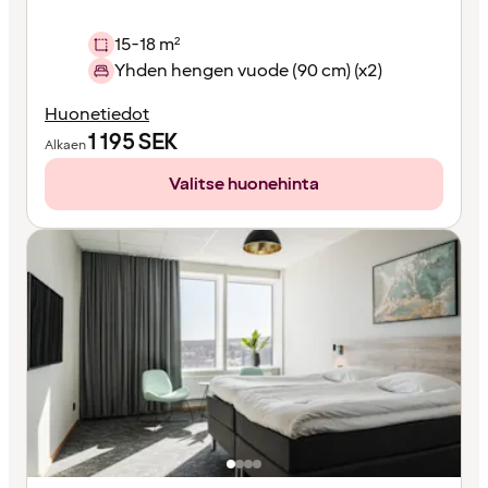
15-18 m²
Yhden hengen vuode (90 cm) (x2)
Huonetiedot
1 195
SEK
Alkaen
Valitse huonehinta