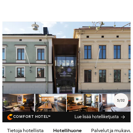
5
/
32
Lue lisää hotelliketjusta
COMFORT HOTEL™
Tietoja hotellista
Hotellihuone
Palvelut ja mukavu