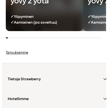
yövy 2 yötä
yövy 
✓
Yöpyminen
✓
Yöpymin
✓
Aamiainen (jos soveltuu)
✓
Aamiainen
Tarjouksemme
Tietoja Strawberry
Hotellimme