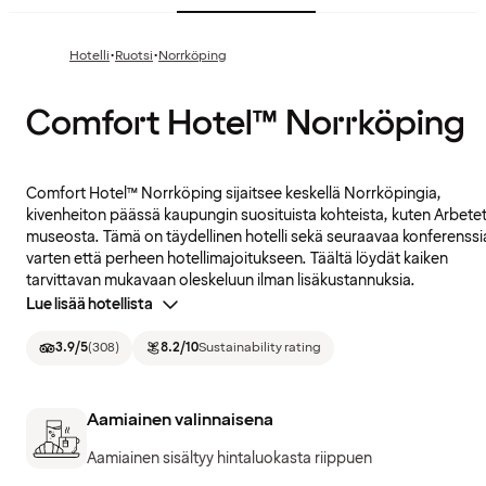
·
·
Hotelli
Ruotsi
Norrköping
Comfort Hotel™ Norrköping
Comfort Hotel™ Norrköping sijaitsee keskellä Norrköpingia,
kivenheiton päässä kaupungin suosituista kohteista, kuten Arbete
museosta. Tämä on täydellinen hotelli sekä seuraavaa konferenssi
varten että perheen hotellimajoitukseen. Täältä löydät kaiken
tarvittavan mukavaan oleskeluun ilman lisäkustannuksia.
Lue lisää hotellista
3.9
/5
(
308
)
8.2
/10
Sustainability rating
Aamiainen valinnaisena
Aamiainen sisältyy hintaluokasta riippuen