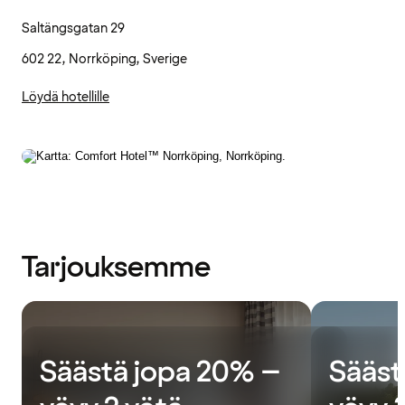
Saltängsgatan 29
602 22, Norrköping, Sverige
Löydä hotellille
Tarjouksemme
Säästä jopa 20% –
Sääst