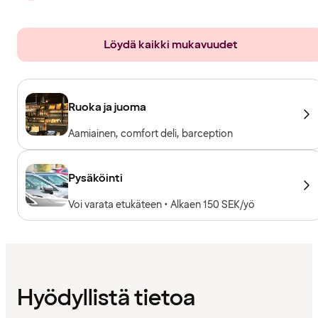
Löydä kaikki mukavuudet
Ruoka ja juoma
Aamiainen, comfort deli, barception
Pysäköinti
Voi varata etukäteen • Alkaen 150 SEK/yö
Hyödyllistä tietoa