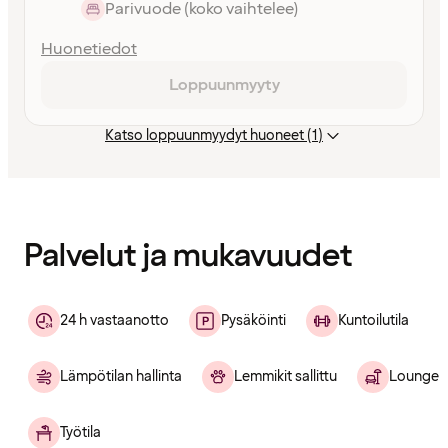
Parivuode (koko vaihtelee)
Huonetiedot
Loppuunmyyty
Katso loppuunmyydyt huoneet (1)
Sisältö
ladattu
Palvelut ja mukavuudet
24 h vastaanotto
Pysäköinti
Kuntoilutila
Lämpötilan hallinta
Lemmikit sallittu
Lounge
Työtila