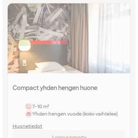
Compact yhden hengen huone
7-10 m²
Yhden hengen vuode (koko vaihtelee)
Huonetiedot
Loppuunmyyty