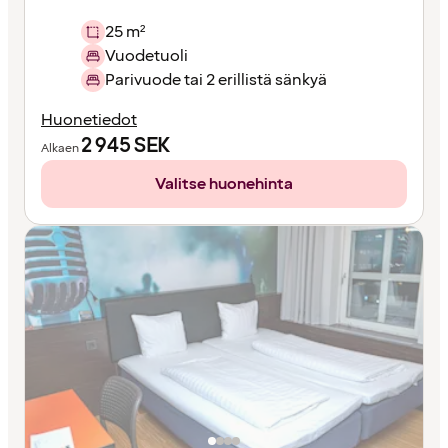
25 m²
Vuodetuoli
Parivuode tai 2 erillistä sänkyä
Huonetiedot
2 945
SEK
Alkaen
Valitse huonehinta