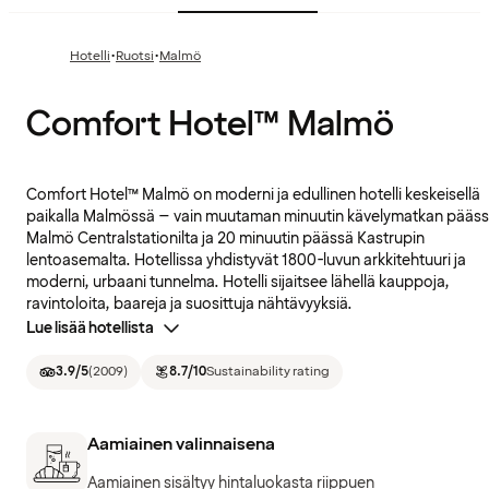
·
·
Hotelli
Ruotsi
Malmö
Comfort Hotel™ Malmö
Comfort Hotel™ Malmö on moderni ja edullinen hotelli keskeisellä
paikalla Malmössä – vain muutaman minuutin kävelymatkan pääs
Malmö Centralstationilta ja 20 minuutin päässä Kastrupin
lentoasemalta. Hotellissa yhdistyvät 1800-luvun arkkitehtuuri ja
moderni, urbaani tunnelma. Hotelli sijaitsee lähellä kauppoja,
ravintoloita, baareja ja suosittuja nähtävyyksiä.
Lue lisää hotellista
3.9
/5
(
2009
)
8.7
/10
Sustainability rating
Aamiainen valinnaisena
Aamiainen sisältyy hintaluokasta riippuen