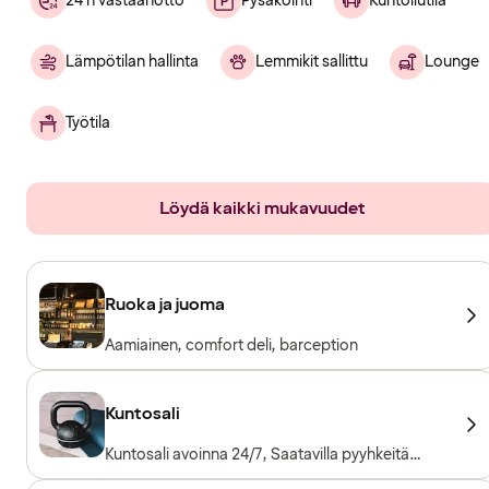
24 h vastaanotto
Pysäköinti
Kuntoilutila
Lämpötilan hallinta
Lemmikit sallittu
Lounge
Työtila
Löydä kaikki mukavuudet
Ruoka ja juoma
Aamiainen, comfort deli, barception
Kuntosali
Kuntosali avoinna 24/7, Saatavilla pyyhkeitä
lainaksi, Kuntosalilaitteet, Kardiolaitteet,