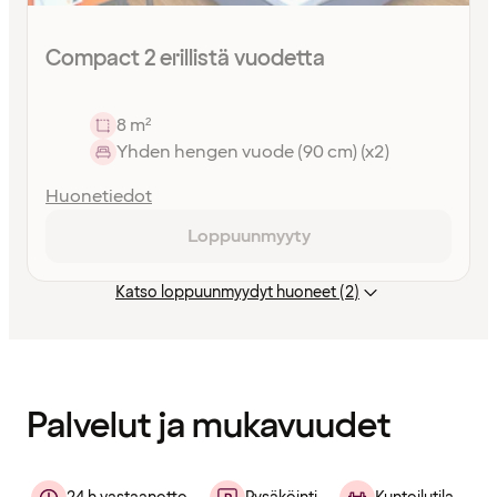
Compact 2 erillistä vuodetta
8 m²
Yhden hengen vuode (90 cm) (x2)
Huonetiedot
Loppuunmyyty
Katso loppuunmyydyt huoneet (2)
Sisältö
ladattu
Palvelut ja mukavuudet