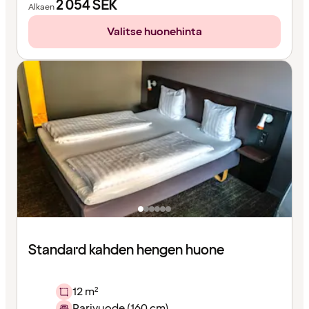
2 054
SEK
Alkaen
Valitse huonehinta
Standard kahden hengen huone
12 m²
Parivuode (160 cm)