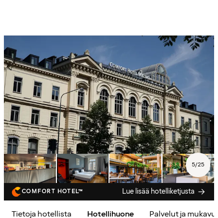
5
/
25
Lue lisää hotelliketjusta
COMFORT HOTEL™
Tietoja hotellista
Hotellihuone
Palvelut ja mukavu