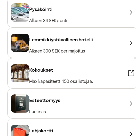
Vapaapainot
Pysäköinti
Alkaen 34 SEK/tunti
Lemmikkiystävällinen hotelli
Alkaen 300 SEK per majoitus
Kokoukset
Max kapasiteetti 150 osallistujaa.
Esteettömyys
Lue lisää
Lahjakortti