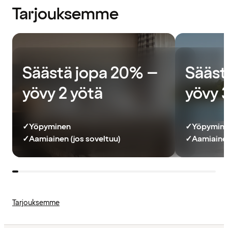
Tarjouksemme
Säästä jopa 20% –
Sääst
yövy 2 yötä
yövy 
✓
Yöpyminen
✓
Yöpymin
✓
Aamiainen (jos soveltuu)
✓
Aamiainen
Tarjouksemme