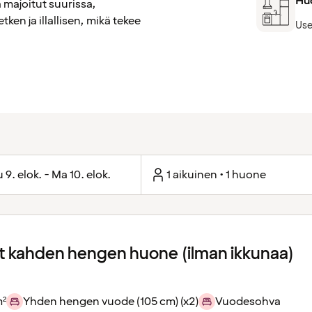
Huo
 majoitut suurissa,
ken ja illallisen, mikä tekee
Use
 9. elok. - Ma 10. elok.
1 aikuinen • 1 huone
 kahden hengen huone (ilman ikkunaa)
m²
Yhden hengen vuode (105 cm) (x2)
Vuodesohva