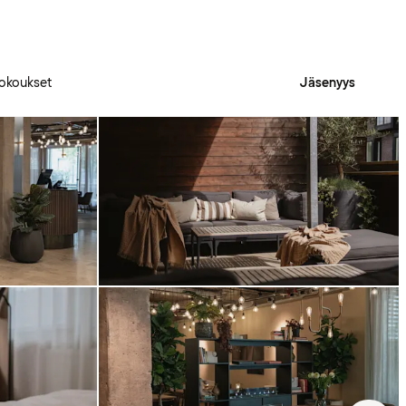
okoukset
Jäsenyys