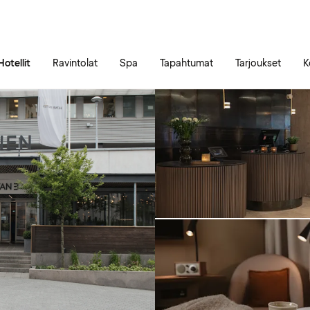
Siirry sivun sisältöön
Siirry sivun päävalikkoon
Hotellit
Ravintolat
Spa
Tapahtumat
Tarjoukset
K