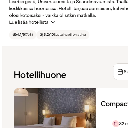
Lisebergistä, Universeumista ja Scandinaviumista. Täällä
kodikkaissa huoneissa. Hotelli tarjoaa aamiaisen, kahvihet
olosi kotoisaksi - vaikka olisitkin matkalla.
Lue lisää hotellista
4.1
/5
(
768
)
8.2
/10
Sustainability rating
Su
Hotellihuone
Compact
32 