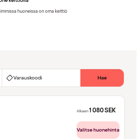
ne keittiöllä
immissa huoneissa on oma keittiö
Varauskoodi
Hae
1 080
SEK
Alkaen
Valitse huonehinta