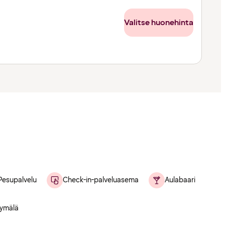
Valitse huonehinta
Pesupalvelu
Check-in-palveluasema
Aulabaari
ymälä