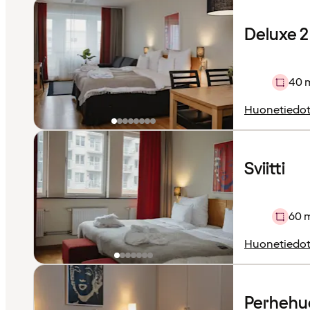
Deluxe 2 
40 
Huonetiedo
Sviitti
60 
Huonetiedo
Perhehu