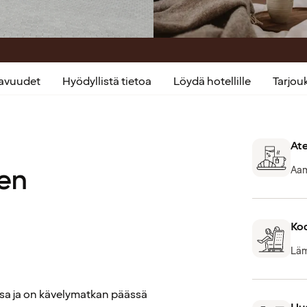
kavuudet
Hyödyllistä tietoa
Löydä hotellille
Tarjo
Ate
en
Aami
Ko
Läm
sa ja on kävelymatkan päässä