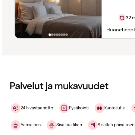
32 
Huonetiedo
Sisältö
ladattu
Palvelut ja mukavuudet
24 h vastaanotto
Pysäköinti
Kuntoilutila
Aamiainen
Sisältää fikan
Sisältää päivällinen