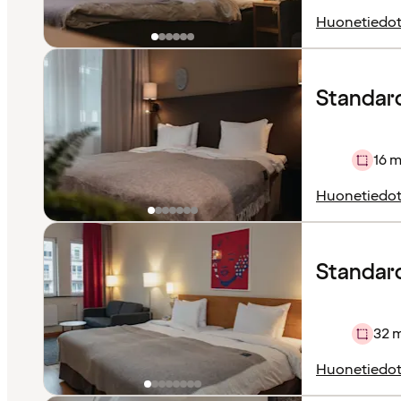
Huonetiedo
Standar
16 m
Huonetiedo
Standard 
32 
Huonetiedo