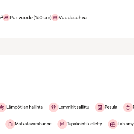
m²
Parivuode (160 cm)
Vuodesohva
t
Lämpötilan hallinta
Lemmikit sallittu
Pesula
Matkatavarahuone
Tupakointi kielletty
Lahjamy