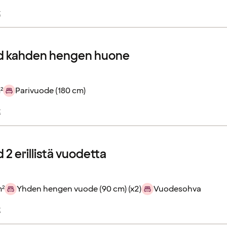
t
d kahden hengen huone
²
Parivuode (180 cm)
t
2 erillistä vuodetta
m²
Yhden hengen vuode (90 cm) (x2)
Vuodesohva
t