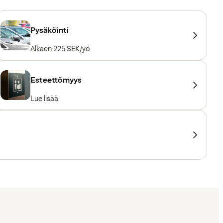
Pysäköinti
Alkaen 225 SEK/yö
Esteettömyys
Lue lisää