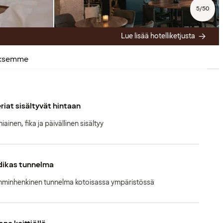
5
/
50
Lue lisää hotelliketjusta
uksemme
riat sisältyvät hintaan
ainen, fika ja päivällinen sisältyy
dikas tunnelma
minhenkinen tunnelma kotoisassa ympäristössä