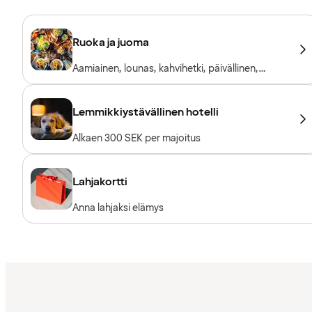
Ruoka ja juoma
Aamiainen, lounas, kahvihetki, päivällinen,
aulabaari
Lemmikkiystävällinen hotelli
Alkaen 300 SEK per majoitus
Lahjakortti
Anna lahjaksi elämys