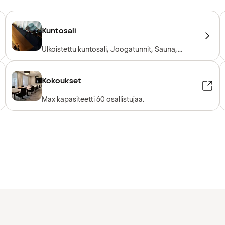
Kuntosali
Ulkoistettu kuntosali, Joogatunnit, Sauna,
Treenitunteja, PT-ohjaaja, Kuntosalilaitteet,
Kardiolaitteet, Vapaapainot
Kokoukset
Max kapasiteetti 60 osallistujaa.