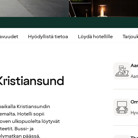
kavuudet
Hyödyllistä tietoa
Löydä hotellille
Tarjo
Aam
Kristiansund
Aam
Om
paikalla Kristiansundin
Hyv
malta. Hotelli sopii
n oven ulkopuolelta löytyvät
etit. Bussi- ja
velymatkan päässä.