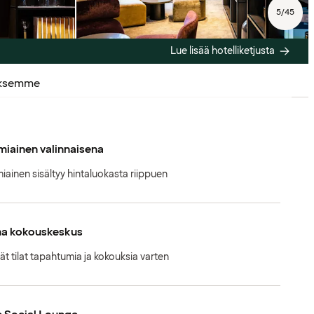
5
/
45
Lue lisää hotelliketjusta
uksemme
iainen valinnaisena
iainen sisältyy hintaluokasta riippuen
a kokouskeskus
ät tilat tapahtumia ja kokouksia varten