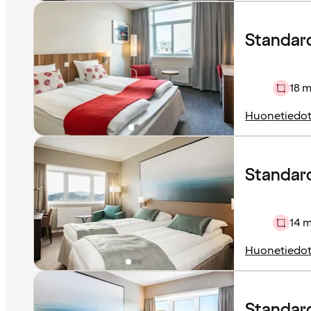
Standar
18 m
Huonetiedo
Standard 
14 m
Huonetiedo
Standar