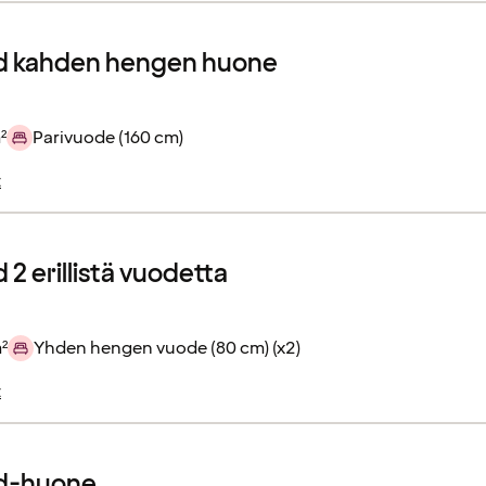
d kahden hengen huone
²
Parivuode (160 cm)
t
2 erillistä vuodetta
²
Yhden hengen vuode (80 cm) (x2)
t
d-huone