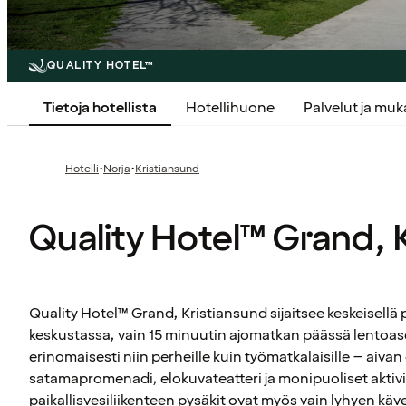
QUALITY HOTEL™
Tietoja hotellista
Hotellihuone
Palvelut ja mu
·
·
Hotelli
Norja
Kristiansund
Quality Hotel™ Grand, 
Quality Hotel™ Grand, Kristiansund sijaitsee keskeisellä 
keskustassa, vain 15 minuutin ajomatkan päässä lentoase
erinomaisesti niin perheille kuin työmatkalaisille – aiva
satamapromenadi, elokuvateatteri ja monipuoliset aktivite
paikallisvesiliikenteen pysäkit ovat myös vain lyhyen kä