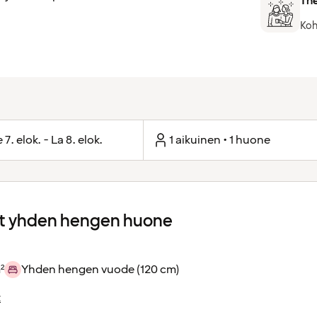
The
Koh
 7. elok. - La 8. elok.
1 aikuinen • 1 huone
 yhden hengen huone
²
Yhden hengen vuode (120 cm)
t