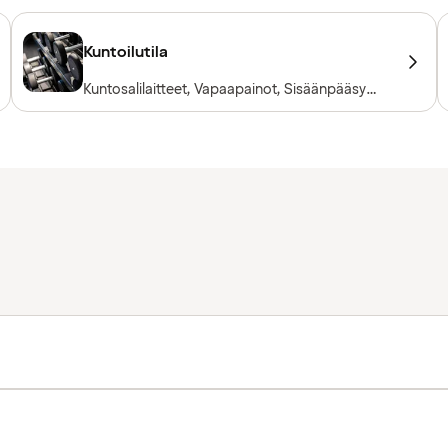
Kuntoilutila
Kuntosalilaitteet, Vapaapainot, Sisäänpääsy
sisältyy hotellivieraille