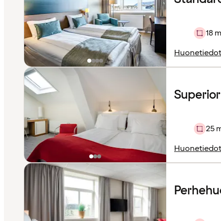
18 m
Huonetiedo
Superio
25 
Huonetiedo
Perhehu