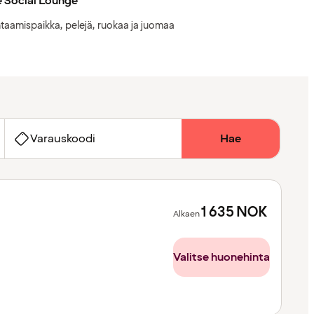
 Social Lounge
taamispaikka, pelejä, ruokaa ja juomaa
Varauskoodi
Hae
1 635
NOK
Alkaen
Valitse huonehinta