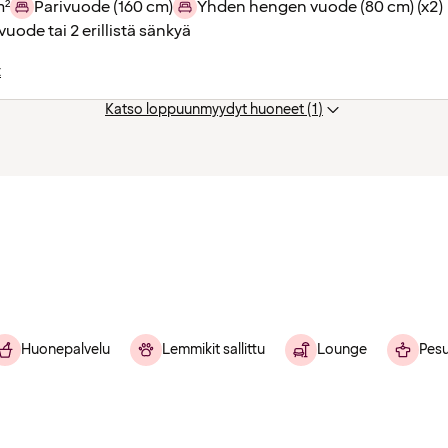
m²
Parivuode (160 cm)
Yhden hengen vuode (80 cm) (x2)
vuode tai 2 erillistä sänkyä
t
Katso loppuunmyydyt huoneet (1)
Huonepalvelu
Lemmikit sallittu
Lounge
Pesu