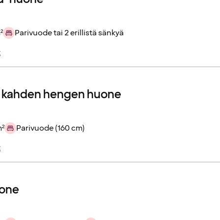
²
Parivuode tai 2 erillistä sänkyä
t
r kahden hengen huone
m²
Parivuode (160 cm)
t
one