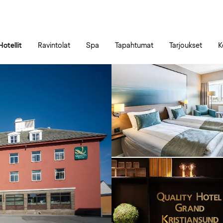
Siirry sivun sisältöön
Siirry sivun päävalikkoon
Hotellit
Ravintolat
Spa
Tapahtumat
Tarjoukset
K