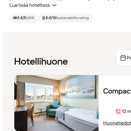
Lue lisää hotellista
3.8
/5
(
359
)
8.0
/10
Sustainability rating
Pe
Hotellihuone
Compact
12 m
Huonetiedo