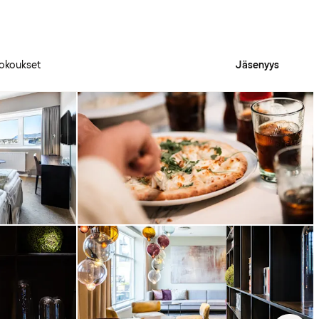
okoukset
Jäsenyys