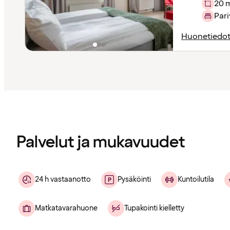
20 
Pari
Huonetiedo
Sisältö
ladattu
Palvelut ja mukavuudet
24 h vastaanotto
Pysäköinti
Kuntoilutila
Matkatavarahuone
Tupakointi kielletty