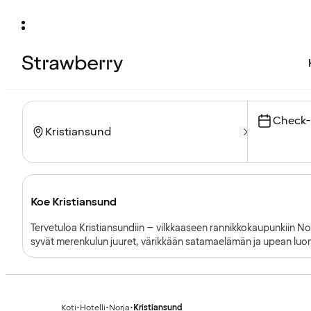
Check-
Koe Kristiansund
Tervetuloa Kristiansundiin – vilkkaaseen rannikkokaupunkiin No
syvät merenkulun juuret, värikkään satamaelämän ja upean luo
rannikkokulttuurista ja merenkulun historiasta.
Koti
•
Hotelli
•
Norja
•
Kristiansund