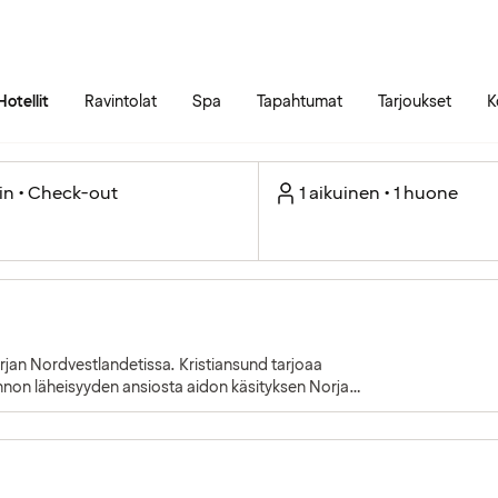
Siirry sivun sisältöön
Siirry sivun päävalikkoon
Hotellit
Ravintolat
Spa
Tapahtumat
Tarjoukset
K
in • Check-out
1 aikuinen • 1 huone
rjan Nordvestlandetissa. Kristiansund tarjoaa
nnon läheisyyden ansiosta aidon käsityksen Norjan