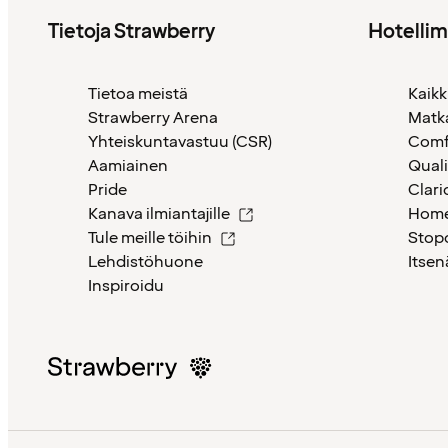
Tietoja Strawberry
Hotelli
Tietoa meistä
Kaikk
Strawberry Arena
Matk
Yhteiskuntavastuu (CSR)
Comf
Aamiainen
Quali
Pride
Clari
Kanava ilmiantajille
Home
Tule meille töihin
Stop
Lehdistöhuone
Itsen
Inspiroidu