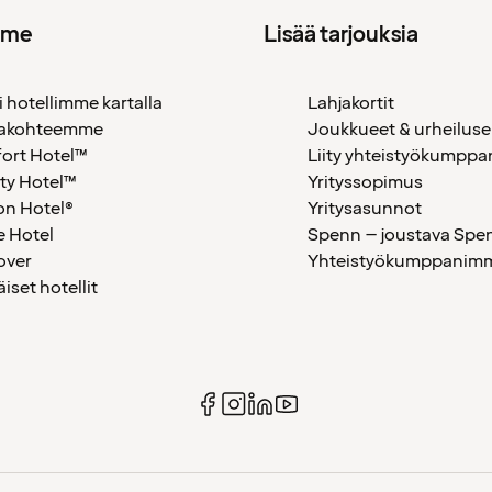
mme
Lisää tarjouksia
i hotellimme kartalla
Lahjakortit
akohteemme
Joukkueet & urheiluse
ort Hotel™
Liity yhteistyökumppan
ty Hotel™
Yrityssopimus
on Hotel®
Yritysasunnot
 Hotel
Spenn – joustava Spe
over
Yhteistyökumppanimme
äiset hotellit