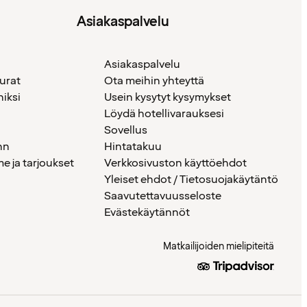
Asiakaspalvelu
Asiakaspalvelu
urat
Ota meihin yhteyttä
iksi
Usein kysytyt kysymykset
Löydä hotellivarauksesi
Sovellus
nn
Hintatakuu
 ja tarjoukset
Verkkosivuston käyttöehdot
Yleiset ehdot / Tietosuojakäytäntö
Saavutettavuusseloste
Evästekäytännöt
Matkailijoiden mielipiteitä