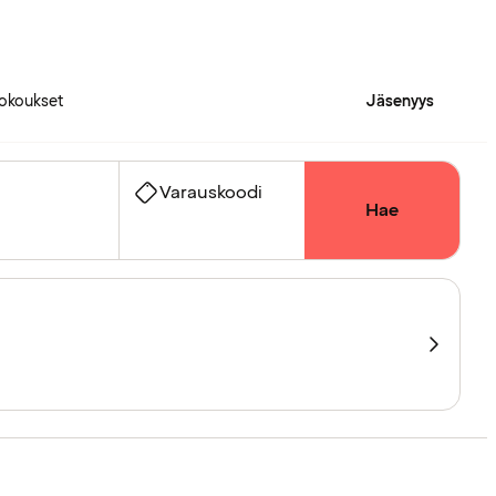
okoukset
Jäsenyys
Varauskoodi
Hae