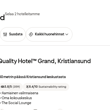
Selaa 2 hotelleitamme
nd
Suodata
Kaikki huonehinnat
Quality Hotel™ Grand, Kristiansund
50 metrin päässä Kristiansund keskustasta
3.8/5
(
359
)
8.4/10
Sustainability rating
Aamiainen valinnaisena
Oma kokouskeskus
The Social Lounge