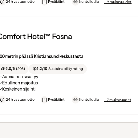
24 h vastaanotto
Pysäköinti
Kuntoilutila
+ 9 mukavuudet
Comfort Hotel™ Fosna
00 metrin päässä Kristiansund keskustasta
3.0/5
(
203
)
6.2/10
Sustainability rating
Aamiainen sisältyy
Edullinen majoitus
Keskeinen sijainti
24 h vastaanotto
Pysäköinti
Kuntoilutila
+ 7 mukavuudet