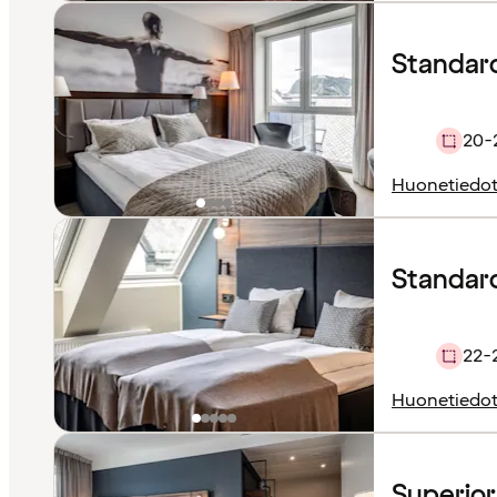
Standar
20-
Huonetiedo
Standard 
22-
Huonetiedo
Superio