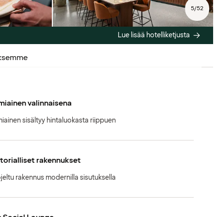
5
/
52
Lue lisää hotelliketjusta
uksemme
iainen valinnaisena
iainen sisältyy hintaluokasta riippuen
torialliset rakennukset
jeltu rakennus modernilla sisutuksella