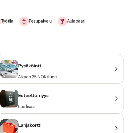
Työtila
Pesupalvelu
Aulabaari
Pysäköinti
Alkaen 25 NOK/tunti
Esteettömyys
Lue lisää
Lahjakortti