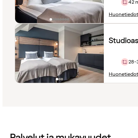
42 
Huonetiedo
Studioa
28-
Huonetiedo
Sisältö
ladattu
Palvelut ja mukavuudet