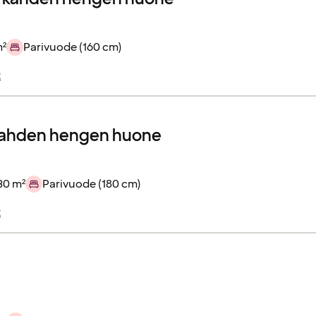
m²
Parivuode (160 cm)
t
kahden hengen huone
30 m²
Parivuode (180 cm)
t