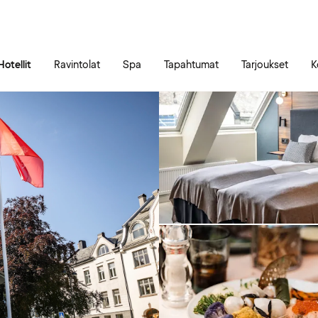
Siirry sivun sisältöön
Siirry sivun päävalikkoon
Hotellit
Ravintolat
Spa
Tapahtumat
Tarjoukset
K