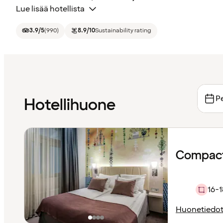
Lue lisää hotellista
3.9
/5
(
990
)
8.9
/10
Sustainability rating
Pe
Hotellihuone
Compact
16-1
Huonetiedo