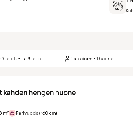
The
Koh
 7. elok. - La 8. elok.
1 aikuinen • 1 huone
 kahden hengen huone
8 m²
Parivuode (160 cm)
t