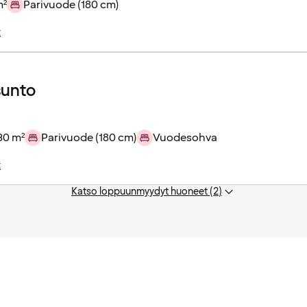
m²
Parivuode (180 cm)
t
sunto
30 m²
Parivuode (180 cm)
Vuodesohva
t
Katso loppuunmyydyt huoneet (2)