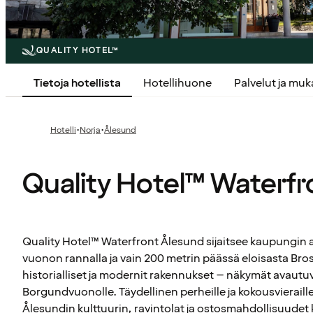
QUALITY HOTEL™
Tietoja hotellista
Hotellihuone
Palvelut ja mu
·
·
Hotelli
Norja
Ålesund
Quality Hotel™ Waterfr
Quality Hotel™ Waterfront Ålesund sijaitsee kaupungin a
vuonon rannalla ja vain 200 metrin päässä eloisasta Bros
historialliset ja modernit rakennukset – näkymät avautu
Borgundvuonolle. Täydellinen perheille ja kokousvieraille
Ålesundin kulttuurin, ravintolat ja ostosmahdollisuudet 