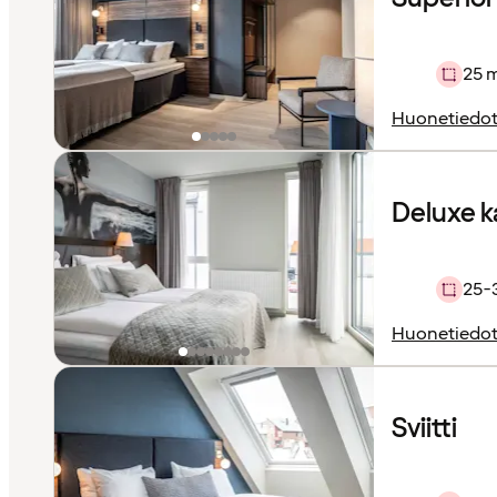
25 
Huonetiedo
Deluxe 
25-
Huonetiedo
Sviitti