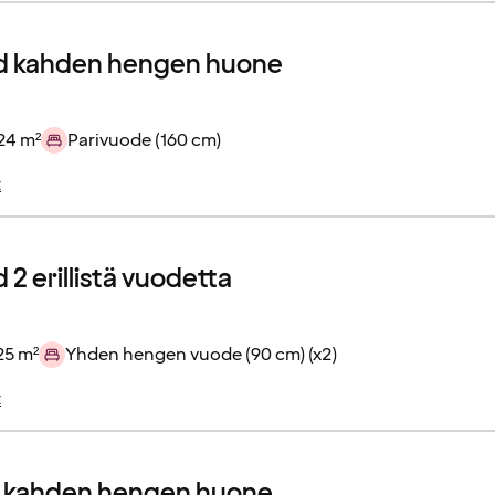
d kahden hengen huone
24 m²
Parivuode (160 cm)
t
2 erillistä vuodetta
25 m²
Yhden hengen vuode (90 cm) (x2)
t
r kahden hengen huone