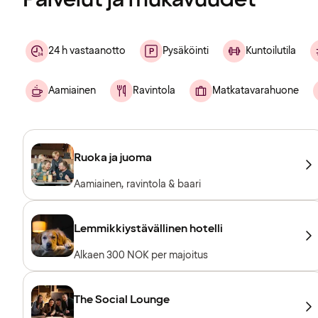
24 h vastaanotto
Pysäköinti
Kuntoilutila
Aamiainen
Ravintola
Matkatavarahuone
Ruoka ja juoma
Aamiainen, ravintola & baari
Lemmikkiystävällinen hotelli
Alkaen 300 NOK per majoitus
The Social Lounge