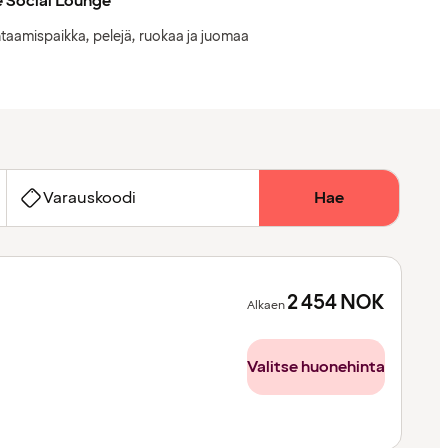
 Social Lounge
taamispaikka, pelejä, ruokaa ja juomaa
Varauskoodi
Hae
2 454
NOK
Alkaen
Valitse huonehinta