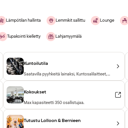
Lämpötilan hallinta
Lemmikit sallittu
Lounge
Tupakointi kielletty
Lahjamyymälä
Kuntoilutila
Saatavilla pyyhkeitä lainaksi, Kuntosalilaitteet,
Kardiolaitteet, Vapaapainot, Sisäänpääsy
sisältyy hotellivieraille
Kokoukset
Max kapasiteetti 350 osallistujaa.
Tutustu Lolloon & Bernieen