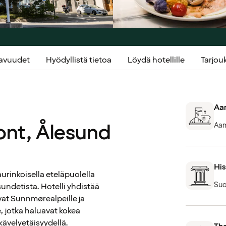
kavuudet
Hyödyllistä tietoa
Löydä hotellille
Tarjo
Aam
ont, Ålesund
Aam
His
urinkoisella eteläpuolella
Suo
undetista. Hotelli yhdistää
vat Sunnmørealpeille ja
, jotka haluavat kokea
kävelyetäisyydellä.