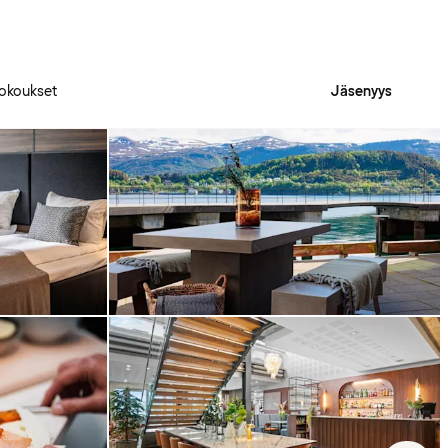
okoukset
Jäsenyys