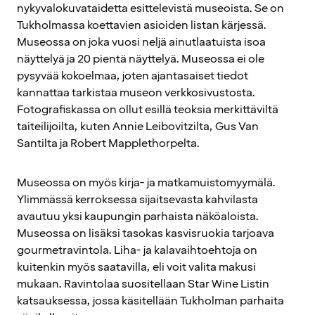
nykyvalokuvataidetta esittelevistä museoista. Se on
Tukholmassa koettavien asioiden listan kärjessä.
Museossa on joka vuosi neljä ainutlaatuista isoa
näyttelyä ja 20 pientä näyttelyä. Museossa ei ole
pysyvää kokoelmaa, joten ajantasaiset tiedot
kannattaa tarkistaa museon verkkosivustosta.
Fotografiskassa on ollut esillä teoksia merkittäviltä
taiteilijoilta, kuten Annie Leibovitzilta, Gus Van
Santilta ja Robert Mapplethorpelta.
Museossa on myös kirja- ja matkamuistomyymälä.
Ylimmässä kerroksessa sijaitsevasta kahvilasta
avautuu yksi kaupungin parhaista näköaloista.
Museossa on lisäksi tasokas kasvisruokia tarjoava
gourmetravintola. Liha- ja kalavaihtoehtoja on
kuitenkin myös saatavilla, eli voit valita makusi
mukaan. Ravintolaa suositellaan Star Wine Listin
katsauksessa, jossa käsitellään Tukholman parhaita