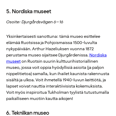
5. Nordiska museet
Osoite: Djurgårdsvägen 6–16
Yksinkertaisesti sanottuna: tämä museo esittelee
elämää Ruotsissa ja Pohjoismaissa 1500-luvulta
nykypäivään. Arthur Hazeliuksen vuonna 1872
perustama museo sijaitsee Djurgårdenissa.
Nordiska
museet
on Ruotsin suurin kulttuurihistoriallinen
museo, jossa voit oppia hyödyllisiä asioita (ja paljon
nippelitietoa) samalla, kun ihailet kaunista rakennusta
sisältä ja ulkoa. Voit ihmetellä 1940-luvun keittiötä, ja
lapset voivat nauttia interaktiivisista kokemuksista.
Voit myös inspiroitua Tukholman tyylistä tutustumalla
paikalliseen muotiin kautta aikojen!
6. Tekniikan museo