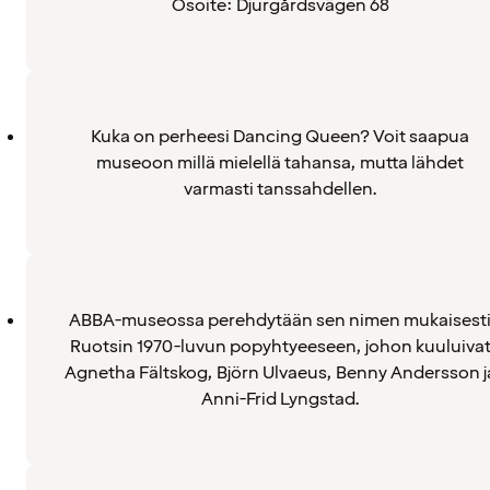
Osoite: Djurgårdsvägen 68
Kuka on perheesi Dancing Queen? Voit saapua
museoon millä mielellä tahansa, mutta lähdet
varmasti tanssahdellen.
ABBA-museossa perehdytään sen nimen mukaisest
Ruotsin 1970-luvun popyhtyeeseen, johon kuuluiva
Agnetha Fältskog, Björn Ulvaeus, Benny Andersson j
Anni-Frid Lyngstad.