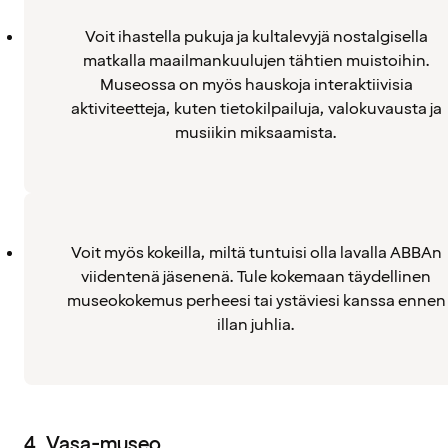
Voit ihastella pukuja ja kultalevyjä nostalgisella
matkalla maailmankuulujen tähtien muistoihin.
Museossa on myös hauskoja interaktiivisia
aktiviteetteja, kuten tietokilpailuja, valokuvausta ja
musiikin miksaamista.
Voit myös kokeilla, miltä tuntuisi olla lavalla ABBAn
viidentenä jäsenenä. Tule kokemaan täydellinen
museokokemus perheesi tai ystäviesi kanssa ennen
illan juhlia.
4. Vasa-museo