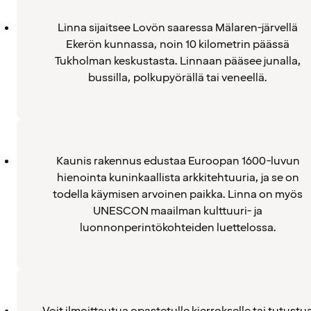
Linna sijaitsee Lovön saaressa Mälaren-järvellä
Ekerön kunnassa, noin 10 kilometrin päässä
Tukholman keskustasta. Linnaan pääsee junalla,
bussilla, polkupyörällä tai veneellä.
Kaunis rakennus edustaa Euroopan 1600-luvun
hienointa kuninkaallista arkkitehtuuria, ja se on
todella käymisen arvoinen paikka. Linna on myös
UNESCON maailman kulttuuri- ja
luonnonperintökohteiden luettelossa.
Voit ilmoittautua opastetulle kierrokselle tai tutustu