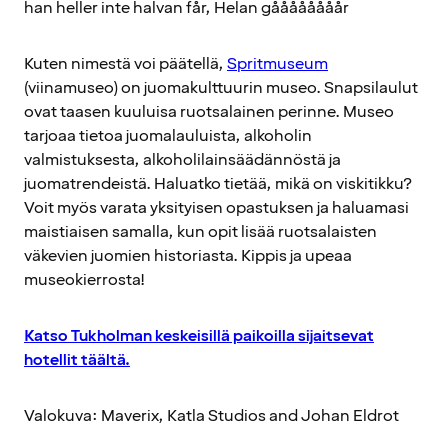
han heller inte halvan får, Helan gåååååååår
Kuten nimestä voi päätellä,
Spritmuseum
(viinamuseo) on juomakulttuurin museo. Snapsilaulut
ovat taasen kuuluisa ruotsalainen perinne. Museo
tarjoaa tietoa juomalauluista, alkoholin
valmistuksesta, alkoholilainsäädännöstä ja
juomatrendeistä. Haluatko tietää, mikä on viskitikku?
Voit myös varata yksityisen opastuksen ja haluamasi
maistiaisen samalla, kun opit lisää ruotsalaisten
väkevien juomien historiasta. Kippis ja upeaa
museokierrosta!
Katso Tukholman keskeisillä paikoilla sijaitsevat
hotellit täältä.
Valokuva: Maverix, Katla Studios and Johan Eldrot