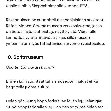
uusiin tiloihin Skeppsholmeniin vuonna 1998.
Rakennuksen on suunnitellut espanjalainen arkkitehti
Rafael Moneo. Seuraa museon verkkosivustoa, jossa
on tietoa installaatioista ja näyttelyistä. Vierailulle
kannattaa varata riittävästi aikaa, sillä museon
ympärillä on myös tutustumisen arvoinen veistosalue.
10. Spritmuseum
Osoite: Djurgårdsstrand 9
Ennen kuin suuntaat tähän museoon, haluat ehkä
harjoitella juomalaulun:
Helan går, Sjung hopp faderallan lallan lej, Helan går,
Sjung hopp faderallan lej. Och den som inte helan tar