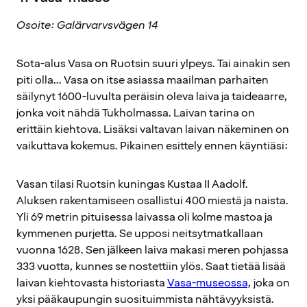
Osoite: Galärvarvsvägen 14
Sota-alus Vasa on Ruotsin suuri ylpeys. Tai ainakin sen
piti olla... Vasa on itse asiassa maailman parhaiten
säilynyt 1600-luvulta peräisin oleva laiva ja taideaarre,
jonka voit nähdä Tukholmassa. Laivan tarina on
erittäin kiehtova. Lisäksi valtavan laivan näkeminen on
vaikuttava kokemus. Pikainen esittely ennen käyntiäsi:
Vasan tilasi Ruotsin kuningas Kustaa II Aadolf.
Aluksen rakentamiseen osallistui 400 miestä ja naista.
Yli 69 metrin pituisessa laivassa oli kolme mastoa ja
kymmenen purjetta. Se upposi neitsytmatkallaan
vuonna 1628. Sen jälkeen laiva makasi meren pohjassa
333 vuotta, kunnes se nostettiin ylös. Saat tietää lisää
laivan kiehtovasta historiasta
Vasa-museossa
, joka on
yksi pääkaupungin suosituimmista nähtävyyksistä.