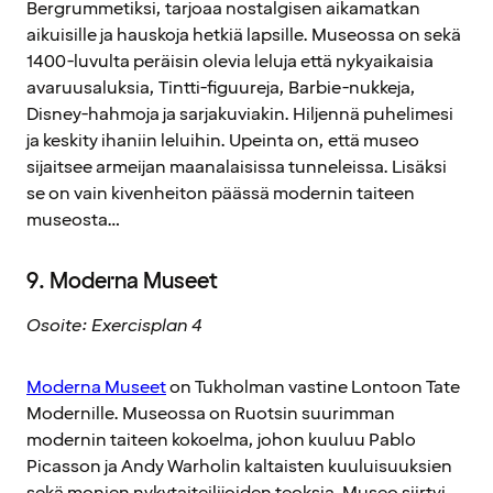
Bergrummetiksi, tarjoaa nostalgisen aikamatkan
aikuisille ja hauskoja hetkiä lapsille. Museossa on sekä
1400-luvulta peräisin olevia leluja että nykyaikaisia
avaruusaluksia, Tintti-figuureja, Barbie-nukkeja,
Disney-hahmoja ja sarjakuviakin. Hiljennä puhelimesi
ja keskity ihaniin leluihin. Upeinta on, että museo
sijaitsee armeijan maanalaisissa tunneleissa. Lisäksi
se on vain kivenheiton päässä modernin taiteen
museosta…
9. Moderna Museet
Osoite: Exercisplan 4
Moderna Museet
on Tukholman vastine Lontoon Tate
Modernille. Museossa on Ruotsin suurimman
modernin taiteen kokoelma, johon kuuluu Pablo
Picasson ja Andy Warholin kaltaisten kuuluisuuksien
sekä monien nykytaiteilijoiden teoksia. Museo siirtyi