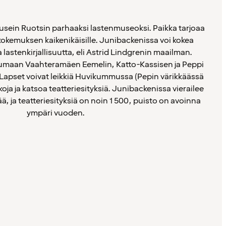
sein Ruotsin parhaaksi lastenmuseoksi. Paikka tarjoaa
 kokemuksen kaikenikäisille. Junibackenissa voi kokea
 lastenkirjallisuutta, eli Astrid Lindgrenin maailman.
umaan Vaahteramäen Eemelin, Katto-Kassisen ja Peppi
Lapset voivat leikkiä Huvikummussa (Pepin värikkäässä
kkoja ja katsoa teatteriesityksiä. Junibackenissa vierailee
ä, ja teatteriesityksiä on noin 1 500, puisto on avoinna
ympäri vuoden.