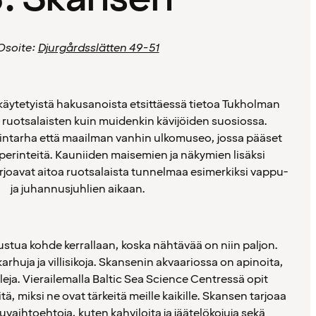
Osoite:
Djurgårdsslätten 49-51
käytetyistä hakusanoista etsittäessä tietoa Tukholman
 ruotsalaisten kuin muidenkin kävijöiden suosiossa.
intarha että maailman vanhin ulkomuseo, jossa pääset
erinteitä. Kauniiden maisemien ja näkymien lisäksi
joavat aitoa ruotsalaista tunnelmaa esimerkiksi vappu-
ja juhannusjuhlien aikaan.
stua kohde kerrallaan, koska nähtävää on niin paljon.
karhuja ja villisikoja. Skansenin akvaariossa on apinoita,
ileja. Vierailemalla Baltic Sea Science Centressä opit
tä, miksi ne ovat tärkeitä meille kaikille. Skansen tarjoaa
uvaihtoehtoja, kuten kahviloita ja jäätelökojuja sekä