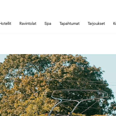
Siirry sivun sisältöön
Siirry sivun päävalikkoon
Hotellit
Ravintolat
Spa
Tapahtumat
Tarjoukset
K