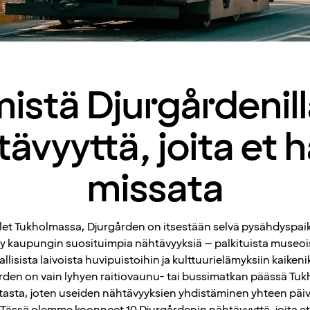
istä Djurgårdenill
ävyyttä, joita et 
missata
ilet Tukholmassa, Djurgården on itsestään selvä pysähdyspaik
yy kaupungin suosituimpia nähtävyyksiä – palkituista museois
allisista laivoista huvipuistoihin ja kulttuurielämyksiin kaikenik
rden on vain lyhyen raitiovaunu- tai bussimatkan päässä Tu
tasta, joten useiden nähtävyyksien yhdistäminen yhteen päi