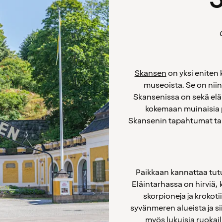
Skansen
on yksi eniten 
museoista. Se on niin
Skansenissa on sekä elä
kokemaan muinaisia p
Skansenin tapahtumat tar
Paikkaan kannattaa tutu
Eläintarhassa on hirviä, 
skorpioneja ja krokoti
syvänmeren alueista ja sii
myös lukuisia ruokail