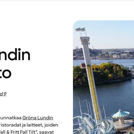
ndin
to
d 9
Suunnatkaa
Gröna Lundin
ristoradat ja laitteet, joiden
l & Fritt Fall Tilt”, saavat