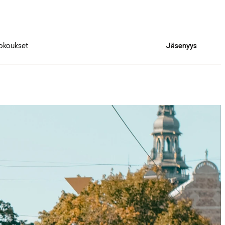
okoukset
Jäsenyys