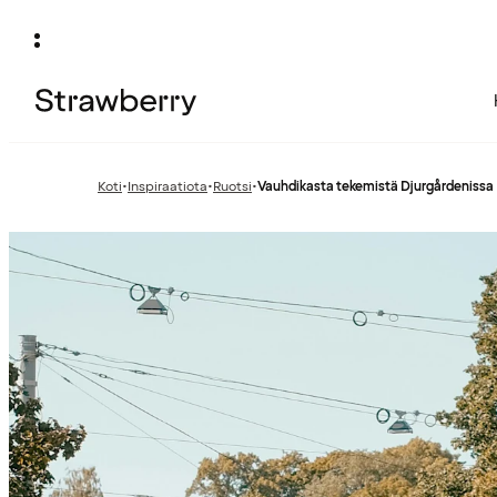
Koti
•
Inspiraatiota
•
Ruotsi
•
Vauhdikasta tekemistä Djurgårdenissa
Edellinen
Edellinen
sivu:
sivu: