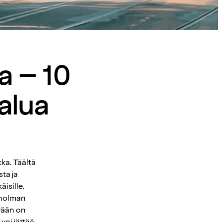
a – 10
halua
ka. Täältä
ta ja
äisille.
kholman
vään on