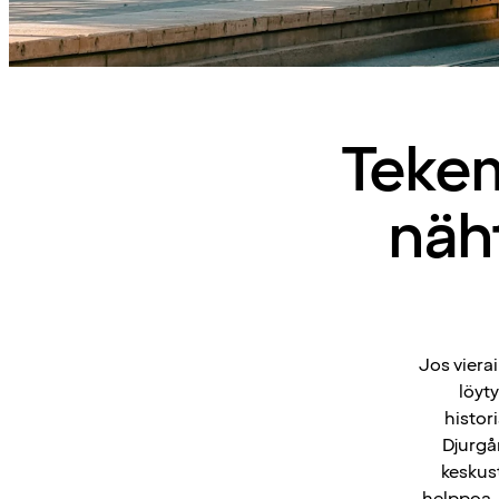
Tekem
näht
Jos viera
löyt
histori
Djurgå
keskus