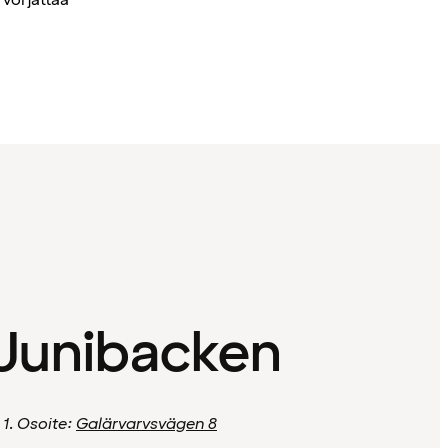
voi jättää
 Junibacken
1. Osoite:
Galärvarvsvägen 8