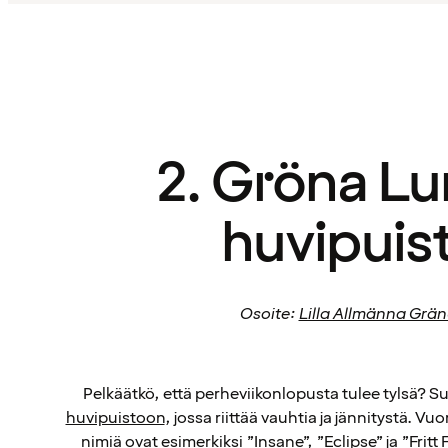
2. Gröna Lu
huvipuis
Osoite:
Lilla Allmänna Grän
Pelkäätkö, että perheviikonlopusta tulee tylsä? 
huvipuistoon
, jossa riittää vauhtia ja jännitystä. Vuo
nimiä ovat esimerkiksi ”Insane”, ”Eclipse” ja ”Fritt Fal