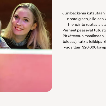
Junibackenia
kutsutaan u
nostalgisen ja iloisen
hienointa ruotsalaista
Perheet pääsevät tutust
Pitkätossun maailmaan. 
talossa), tutkia leikkipai
vuosittain 320 000 kävijä