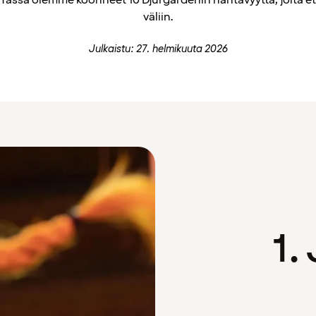
Tässä olemme koonneet 10 Djurgårdenin nähtävyyttä, joita et 
väliin.
Julkaistu: 27. helmikuuta 2026
1.