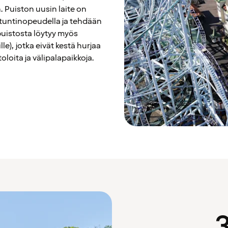
 Puiston uusin laite on
 tuntinopeudella ja tehdään
puistosta löytyy myös
lle), jotka eivät kestä hurjaa
loita ja välipalapaikkoja.