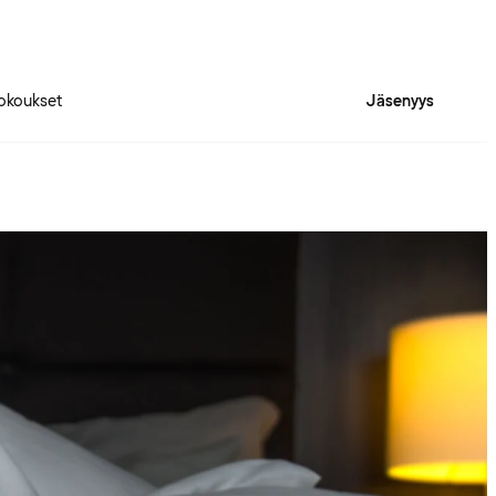
okoukset
Jäsenyys