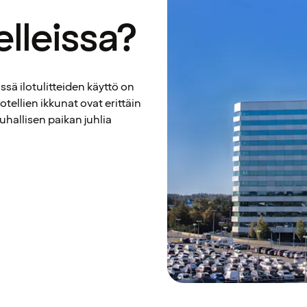
lleissa?
sä ilotulitteiden käyttö on
otellien ikkunat ovat erittäin
auhallisen paikan juhlia