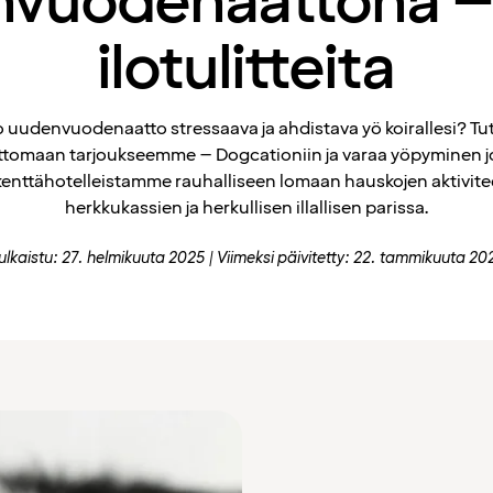
vuodenaattona –
ilotulitteita
 uudenvuodenaatto stressaava ja ahdistava yö koirallesi? Tu
tomaan tarjoukseemme – Dogcationiin ja varaa yöpyminen j
kenttähotelleistamme rauhalliseen lomaan hauskojen aktivitee
herkkukassien ja herkullisen illallisen parissa.
ulkaistu: 27. helmikuuta 2025
Viimeksi päivitetty: 22. tammikuuta 20