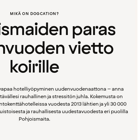
MIKÄ ON DOGCATION?
ismaiden paras
vuoden vietto
koirille
usvapaa hotelliyöpyminen uudenvuodenaattona – anna
tävällesi rauhallinen ja stressitön juhla. Kokemusta on
entokenttähotelleissa vuodesta 2013 lähtien ja yli 30 000
uistoisesta ja rauhallisesta uudestavuodesta eri puolilla
Pohjoismaita.