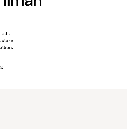
 ilman
tustu
ostakin
ttien,
26