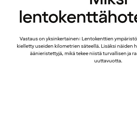
lentokenttähote
Vastaus on yksinkertainen: Lentokenttien ympäristös
kielletty useiden kilometrien säteellä. Lisäksi näiden h
äänieristettyjä, mikä tekee niistä turvallisen ja r
uuttavuotta.