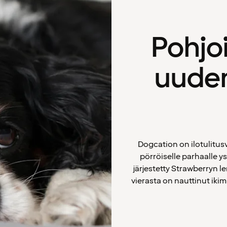
Pohjo
uuden
Dogcation on ilotulit
pörröiselle parhaalle ys
järjestetty Strawberryn l
vierasta on nauttinut ikim