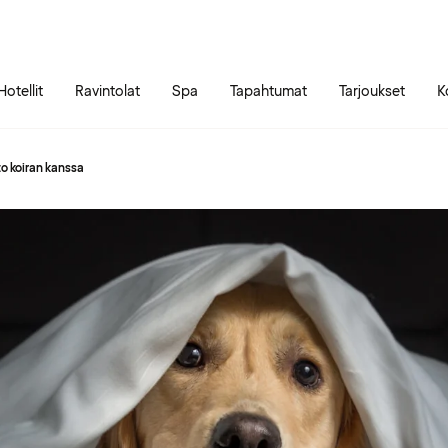
Siirry sivun sisältöön
Siirry sivun päävalikkoon
Hotellit
Ravintolat
Spa
Tapahtumat
Tarjoukset
K
o koiran kanssa