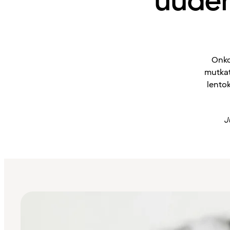
uuden
Onko
mutkat
lento
J