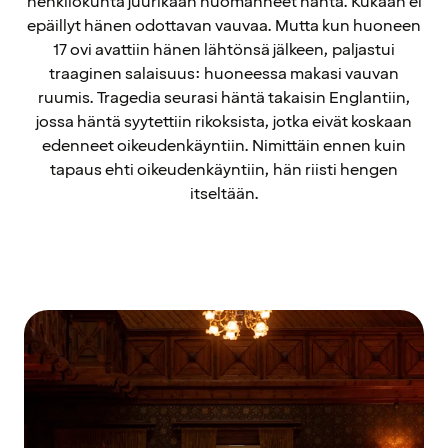
henkilökunta juurikaan huomanneet häntä. Kukaan ei
epäillyt hänen odottavan vauvaa. Mutta kun huoneen
17 ovi avattiin hänen lähtönsä jälkeen, paljastui
traaginen salaisuus: huoneessa makasi vauvan
ruumis. Tragedia seurasi häntä takaisin Englantiin,
jossa häntä syytettiin rikoksista, jotka eivät koskaan
edenneet oikeudenkäyntiin. Nimittäin ennen kuin
tapaus ehti oikeudenkäyntiin, hän riisti hengen
itseltään.