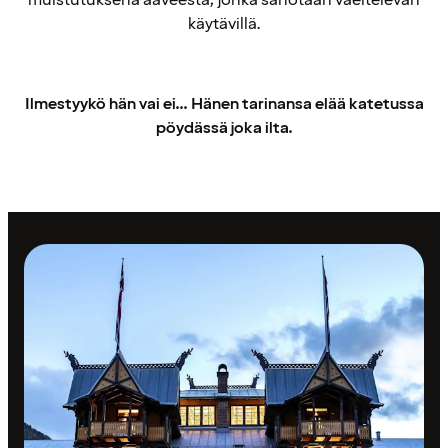
muistutuksena aaveesta, jonka sanotaan vaeltelevan
käytävillä.
Ilmestyykö hän vai ei... Hänen tarinansa elää katetussa
pöydässä joka ilta.