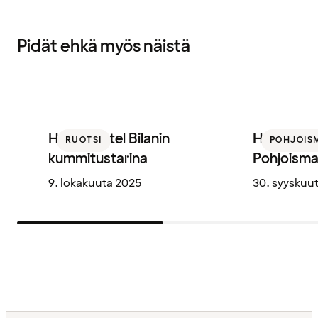
Pidät ehkä myös näistä
Home Hotel Bilanin
Halloween
RUOTSI
POHJOIS
kummitustarina
Pohjoisma
9. lokakuuta 2025
30. syyskuu