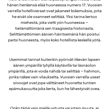
hänen henkensä elää huoneessa numero 17. Vuosien
varrella hotellivieraat ovat jakaneet kokemuksia, joita
he eivät ole osanneet selittää. Yksi tarina kertoo
miehestä, joka vietti yön huoneessa –
tietämättömänä sen traagisesta historiasta.
Selittämättömien äänien häiritsemänä hän poistui
paitsi huoneesta, myös koko hotellista keskellä yötä.
Useimmat tarinat kuitenkin pyörivät itkevän lapsen
äänen ympärillä tyhjillä käytävillä tai läsnäolon
ympärillä, jota ei voida nähdä tai selittää – hahmon,
jonka näkee vain vilaukselta. Vuosien varrella useat
siivoojat ovat jopa välttäneet huonetta tuntien
epämukavuutta joka kerta, kun he lähestyivät ovea.
Onko tämä vain mielikuvitusta vai jotain muuta, ei