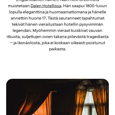
muistetaan
Dalen Hotellissa
. Hän saapui 1800-luvun
lopulla eleganttina ja huomaamattomana ja hänelle
annettiin huone 17. Tästä seuranneet tapahtumat
tekivät hänen vierailustaan ​​hotellin pysyvimmän
legendan. Myöhemmin vieraat kuiskivat vauvan
itkusta, suljettujen ovien takana piilevästä tragediasta
– ja läsnäolosta, joka ei koskaan oikeasti poistunut
paikasta.