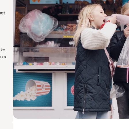
set
oko
oka