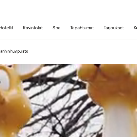
Siirry sivun sisältöön
Siirry sivun päävalikkoon
Hotellit
Ravintolat
Spa
Tapahtumat
Tarjoukset
K
anhin huvipuisto