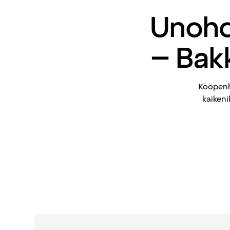
Unohd
– Bak
Kööpenha
kaikeni