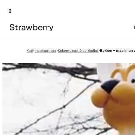
Koti
•
Inspiraatiota
•
Kokemukset & seikkailut
•
Bakken – maailman v
Edellinen
Edellinen
sivu:
sivu: