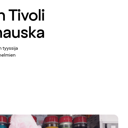
Tivoli
hauska
 tyyssija
unelmien