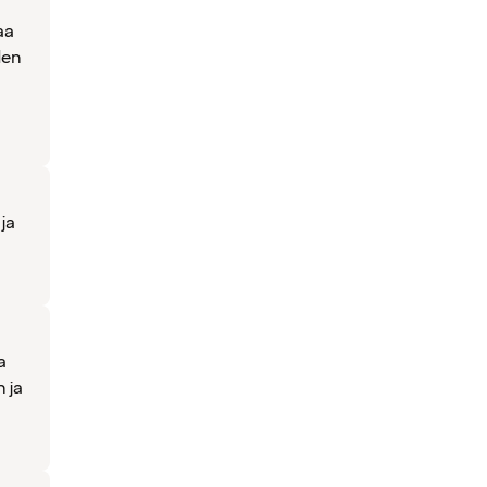
aa
den
ja
a
 ja