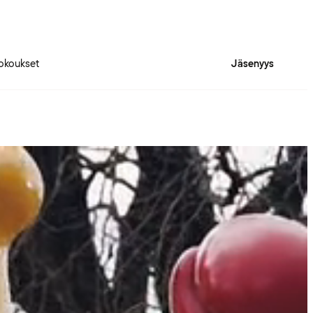
okoukset
Jäsenyys