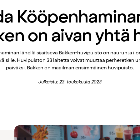
a Kööpenhaminan 
ken on aivan yhtä 
minan lähellä sijaitseva Bakken-huvipuisto on naurun ja ilon
käisille. Huvipuiston 33 laitetta voivat muuttaa perheretken 
päiväksi. Bakken on maailman ensimmäinen huvipuisto.
Julkaistu: 23. toukokuuta 2023