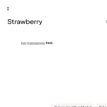
Koti
•
Inspiraatiota
•
Kesä
Edellinen
sivu: