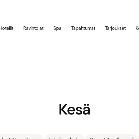
Siirry sivun sisältöön
Siirry sivun päävalikkoon
Hotellit
Ravintolat
Spa
Tapahtumat
Tarjoukset
K
Kesä