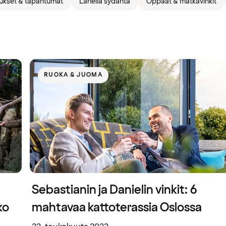
ukset & tapahtumat
Lähellä sydäntä
Oppaat & matkavinkit
RUOKA & JUOMA
Sebastianin ja Danielin vinkit: 6
ko
mahtavaa kattoterassia Oslossa