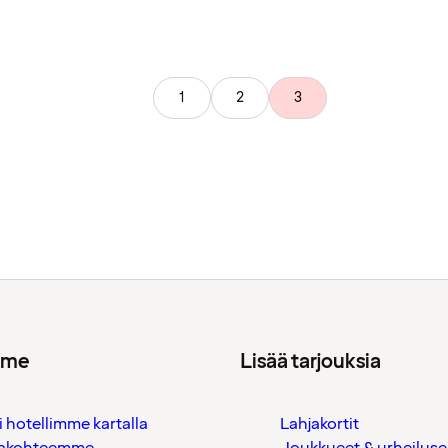
1
2
3
mme
Lisää tarjouksia
i hotellimme kartalla
Lahjakortit
akohteemme
Joukkueet & urheiluse