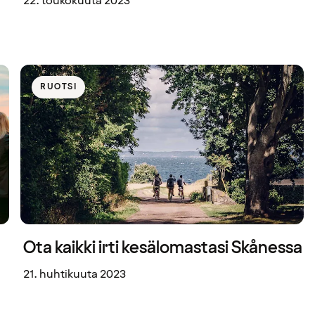
22. toukokuuta 2023
RUOTSI
Ota kaikki irti kesälomastasi Skånessa
21. huhtikuuta 2023