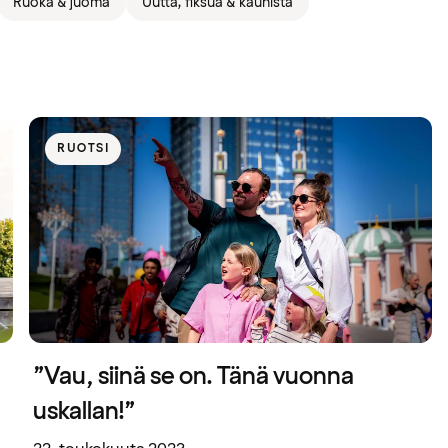
Ruoka & juoma
Uutta, fiksua & kaunista
RUOTSI
”Vau, siinä se on. Tänä vuonna
uskallan!”