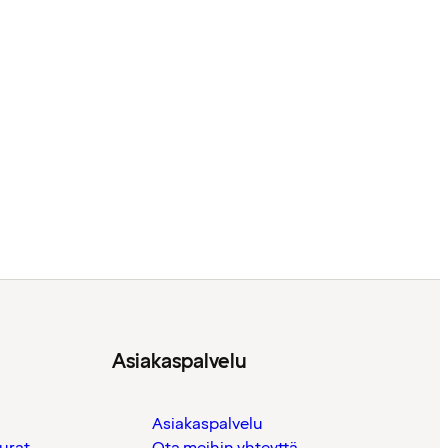
Asiakaspalvelu
Asiakaspalvelu
urat
Ota meihin yhteyttä