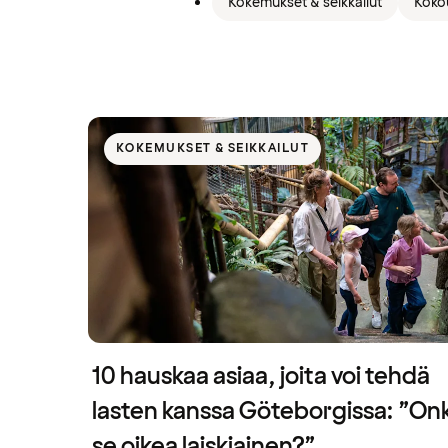
Kokemukset & seikkailut
Koko
KOKEMUKSET & SEIKKAILUT
10 hauskaa asiaa, joita voi tehdä
lasten kanssa Göteborgissa: ”On
se oikea laiskiainen?”