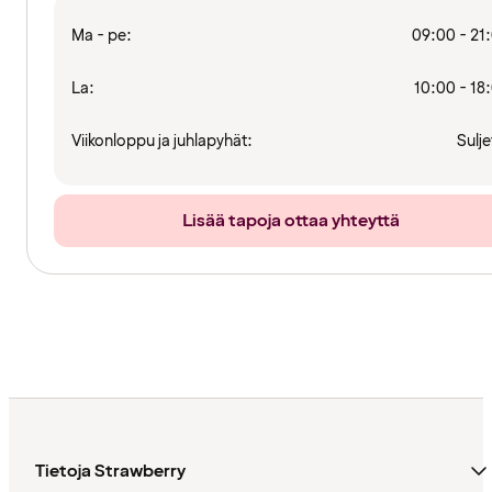
Ma - pe:
09:00 - 21
La:
10:00 - 18
Viikonloppu ja juhlapyhät:
Sulje
Lisää tapoja ottaa yhteyttä
Tietoja Strawberry