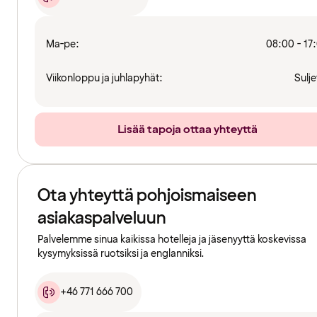
Ma-pe:
08:00 - 17
Viikonloppu ja juhlapyhät:
Sulje
Lisää tapoja ottaa yhteyttä
Ota yhteyttä pohjoismaiseen
asiakaspalveluun
Palvelemme sinua kaikissa hotelleja ja jäsenyyttä koskevissa
kysymyksissä ruotsiksi ja englanniksi.
+46 771 666 700