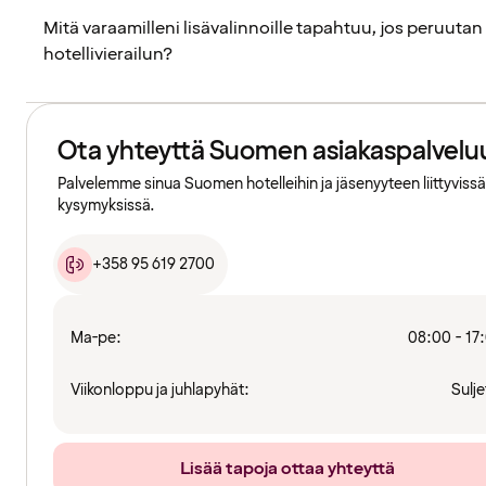
Mitä varaamilleni lisävalinnoille tapahtuu, jos peruutan
hotellivierailun?
Ota yhteyttä Suomen asiakaspalvelu
Palvelemme sinua Suomen hotelleihin ja jäsenyyteen liittyvissä
kysymyksissä.
+358 95 619 2700
Ma-pe:
08:00 - 17
Viikonloppu ja juhlapyhät:
Sulje
Lisää tapoja ottaa yhteyttä