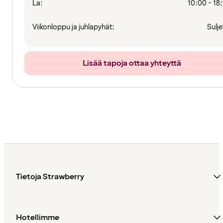
La:
10:00 - 18
Viikonloppu ja juhlapyhät:
Sulje
Lisää tapoja ottaa yhteyttä
Tietoja Strawberry
Hotellimme