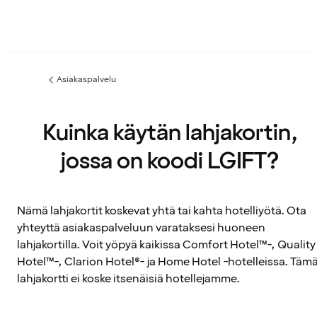
Asiakaspalvelu
Edellinen
sivu:
Kuinka käytän lahjakortin,
jossa on koodi LGIFT?
Nämä lahjakortit koskevat yhtä tai kahta hotelliyötä. Ota
yhteyttä asiakaspalveluun varataksesi huoneen
lahjakortilla. Voit yöpyä kaikissa Comfort Hotel™-, Quality
Hotel™-, Clarion Hotel®- ja Home Hotel -hotelleissa. Täm
lahjakortti ei koske itsenäisiä hotellejamme.