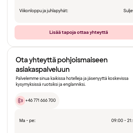
Viikonloppu ja juhlapyhät:
Sulje
Lisää tapoja ottaa yhteyttä
Ota yhteyttä pohjoismaiseen
asiakaspalveluun
Palvelemme sinua kaikissa hotelleja ja jäsenyyttä koskevissa
kysymyksissä ruotsiksi ja englanniksi.
+46 771 666 700
Ma - pe:
09:00 - 21