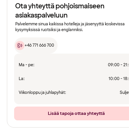
Ota yhteyttä pohjoismaiseen
asiakaspalveluun
Palvelemme sinua kaikissa hotelleja ja jäsenyyttä koskevissa
kysymyksissä ruotsiksi ja englanniksi.
+46 771 666 700
Ma - pe:
09:00 - 21
La:
10:00 - 18
Viikonloppu ja juhlapyhät:
Sulje
Lisää tapoja ottaa yhteyttä