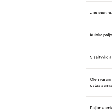
Jos saan hu
Kuinka palj
Sisältyykö 
Olen varann
ostaa aami
Paljon aami