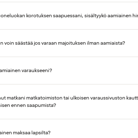
oneluokan korotuksen saapuessani, sisältyykö aamiainen h
on voin säästää jos varaan majoituksen ilman aamiaista?
aamiainen varaukseeni?
ut matkani matkatoimiston tai ulkoisen varaussivuston kautta.
aisen ennen saapumista?
ainen maksaa lapsilta?