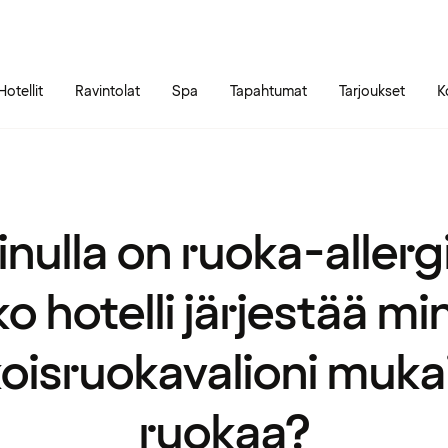
Siirry sivun sisältöön
Siirry sivun päävalikkoon
Hotellit
Ravintolat
Spa
Tapahtumat
Tarjoukset
K
nulla on ruoka-allerg
o hotelli järjestää mi
koisruokavalioni muka
ruokaa?