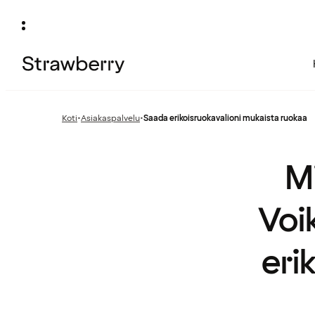
Koti
•
Asiakaspalvelu
•
Saada erikoisruokavalioni mukaista ruokaa
Edellinen
sivu:
Mi
Voik
eri