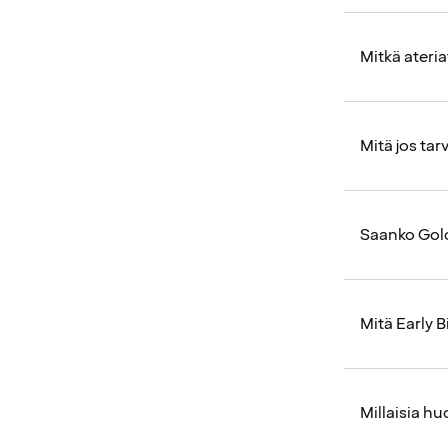
Mitkä ateri
Mitä jos ta
Saanko Gold
Mitä Early B
Millaisia huo