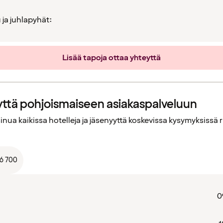
 ja juhlapyhät:
Lisää tapoja ottaa yhteyttä
yttä pohjoismaiseen asiakaspalveluun
nua kaikissa hotelleja ja jäsenyyttä koskevissa kysymyksissä ru
66 700
0