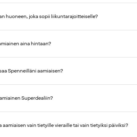
n huoneen, joka sopii liikuntarajoitteiselle?
miainen aina hintaan?
aa Spenneilläni aamiaisen?
aamiainen Superdealiin?
 aamiaisen vain tietyille vieraille tai vain tietyiksi päiviksi?