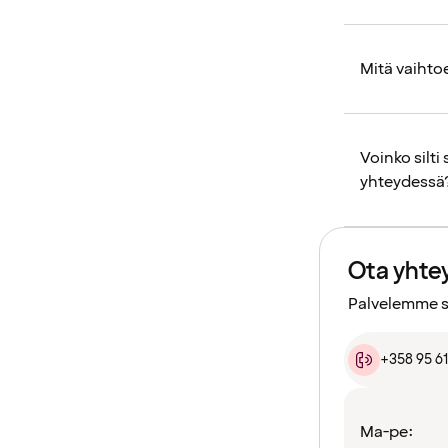
Mitä vaihto
Voinko silt
yhteydessä
Ota yhte
Palvelemme si
+358 95 6
Ma-pe: