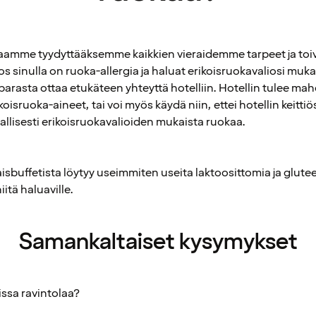
amme tyydyttääksemme kaikkien vieraidemme tarpeet ja toi
os sinulla on ruoka-allergia ja haluat erikoisruokavaliosi muk
 parasta ottaa etukäteen yhteyttä hotelliin. Hotellin tulee mah
koisruoka-aineet, tai voi myös käydä niin, ettei hotellin keitti
allisesti erikoisruokavalioiden mukaista ruokaa.
isbuffetista löytyy useimmiten useita laktoosittomia ja glute
itä haluaville.
Samankaltaiset kysymykset
issa ravintolaa?