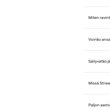
Miten ravin
Voinko ansa
Säilyvätkö 
Missä Straw
Paljon aam