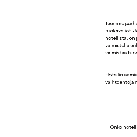
Teemme parha
ruokavaliot. J
hotellista, on
valmistella eri
valmistaa turv
Hotellin aamia
vaihtoehtoja ni
Onko hotell