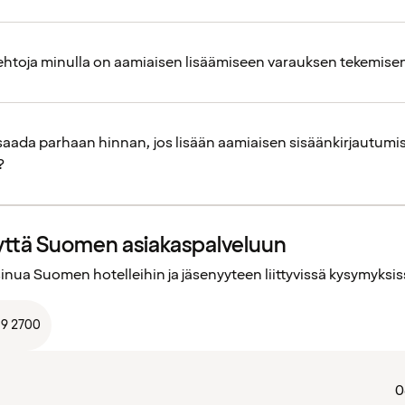
ehtoja minulla on aamiaisen lisäämiseen varauksen tekemisen
i saada parhaan hinnan, jos lisään aamiaisen sisäänkirjautumi
?
yttä Suomen asiakaspalveluun
nua Suomen hotelleihin ja jäsenyyteen liittyvissä kysymyksis
19 2700
0