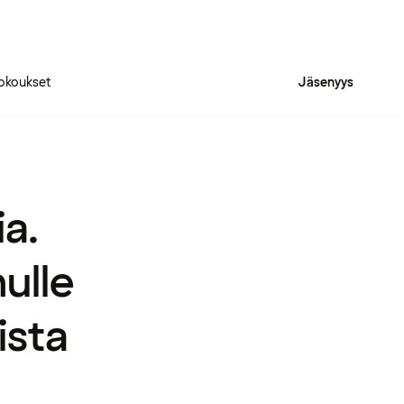
okoukset
Jäsenyys
ia.
nulle
ista