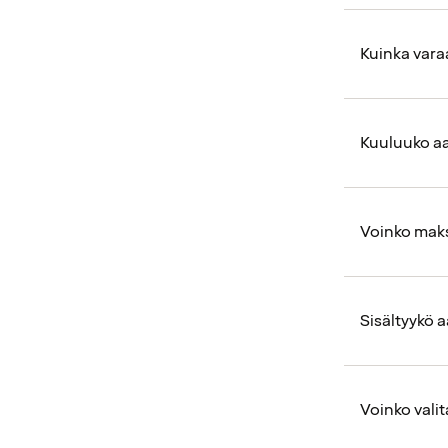
Kuinka varaa
Kuuluuko aa
Voinko maks
Sisältyykö 
Voinko valita