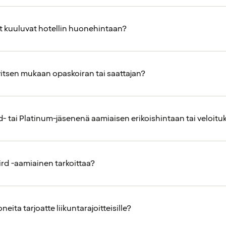
at kuuluvat hotellin huonehintaan?
rvitsen mukaan opaskoiran tai saattajan?
- tai Platinum-jäsenenä aamiaisen erikoishintaan tai veloitu
ird -aamiainen tarkoittaa?
neita tarjoatte liikuntarajoitteisille?