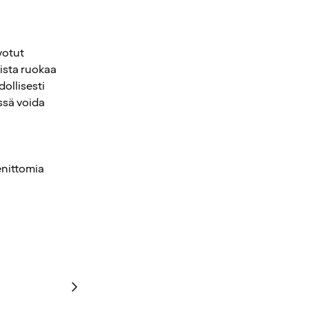
votut
aista ruokaa
dollisesti
össä voida
enittomia