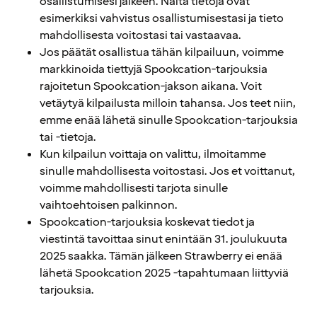
osallistumisesi jälkeen. Näitä tietoja ovat
esimerkiksi vahvistus osallistumisestasi ja tieto
mahdollisesta voitostasi tai vastaavaa.
Jos päätät osallistua tähän kilpailuun, voimme
markkinoida tiettyjä Spookcation-tarjouksia
rajoitetun Spookcation-jakson aikana. Voit
vetäytyä kilpailusta milloin tahansa. Jos teet niin,
emme enää lähetä sinulle Spookcation-tarjouksia
tai -tietoja.
Kun kilpailun voittaja on valittu, ilmoitamme
sinulle mahdollisesta voitostasi. Jos et voittanut,
voimme mahdollisesti tarjota sinulle
vaihtoehtoisen palkinnon.
Spookcation-tarjouksia koskevat tiedot ja
viestintä tavoittaa sinut enintään 31. joulukuuta
2025 saakka. Tämän jälkeen Strawberry ei enää
lähetä Spookcation 2025 -tapahtumaan liittyviä
tarjouksia.