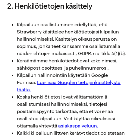
2. Henkilötietojen käsittely
Kilpailuun osallistuminen edellyttää, että
Strawberry käsittelee henkilötietojasi kilpailun
hallinnoimiseksi. Käsittelyn oikeusperusta on
sopimus, jonka teet kanssamme osallistumalla
näiden ehtojen mukaisesti, GDPR:n artikla 6(1)(b).
Keräämämme henkilötiedot ovat koko nimesi,
sähköpostiosoitteesi ja puhelinnumerosi.
Kilpailun hallinnointiin käytetään Google
Formsia.
Lue lisää Googlen tietojenkäsittelystä
täältä.
Koska henkilötietosi ovat välttämättömiä
osallistumisesi hallinnoimiseksi, tietojesi
poistamispyyntö tarkoittaa, että et voi enää
osallistua kilpailuun. Voit käyttää oikeuksiasi
ottamalla yhteyttä
asiakaspalveluun.
Kaikki kilpailuun liittyen kerätyt tiedot poistetaan