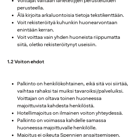
Voittajat valitaan lähetettyjen perusteluiden
perusteella.
Älä kirjoita arkaluontoisia tietoja tekstikenttään.
Voit rekisteröityä kuhunkin huonearvontaan
enintään kerran.
Voit voittaa vain yhden huoneista riippumatta
siitä, oletko rekisteröitynyt useisiin.
1.2 Voiton ehdot
Palkinto on henkilökohtainen, eikä sitä voi siirtää,
vaihtaa rahaksi tai muiksi tavaroiksi/palveluiksi.
Voittajan on oltava toinen huoneessa
majoittuvista kahdesta henkilöstä.
Hotellimajoitus on ilmainen voiton yhteydessä.
Palkinto on voimassa kahdelle samassa
huoneessa majoittuvalle henkilölle.
Majoitus ei oikeuta Spennien ansaitsemiseen.