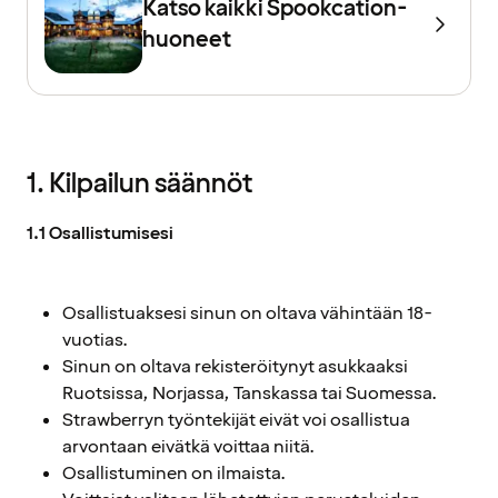
Katso kaikki Spookcation-
huoneet
1. Kilpailun säännöt
1.1 Osallistumisesi
Osallistuaksesi sinun on oltava vähintään 18-
vuotias.
Sinun on oltava rekisteröitynyt asukkaaksi
Ruotsissa, Norjassa, Tanskassa tai Suomessa.
Strawberryn työntekijät eivät voi osallistua
arvontaan eivätkä voittaa niitä.
Osallistuminen on ilmaista.