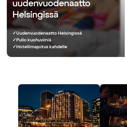
uudenvuodenaatto
Helsingissä
✓
Uudenvuodenaatto Helsingissä
✓
Pullo kuohuviiniä
✓
Hotellimajoitus kahdelle