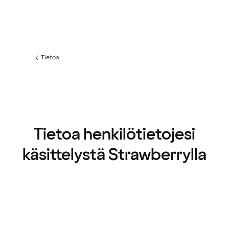
Tietoa
Edellinen
sivu:
Tietoa henkilötietojesi
käsittelystä Strawberrylla