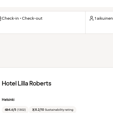
Check-in • Check-out
1 aikuinen
Hotel Lilla Roberts
Helsinki
4.6/5
(
1302
)
8.2/10
Sustainability rating