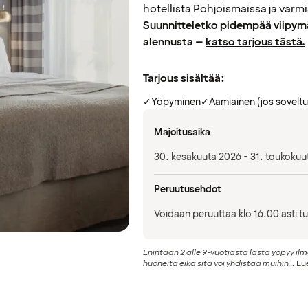
hotellista Pohjoismaissa ja varm
Suunnitteletko pidempää viipymä
alennusta –
katso tarjous tästä.
Tarjous sisältää:
✓
Yöpyminen
✓
Aamiainen (jos soveltu
Majoitusaika
30. kesäkuuta 2026 - 31. toukokuu
Peruutusehdot
Voidaan peruuttaa klo 16.00 asti t
Enintään 2 alle 9-vuotiasta lasta yöpyy i
huoneita eikä sitä voi yhdistää muihin...
Lue