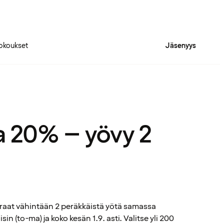
okoukset
Jäsenyys
a 20% – yövy 2
raat vähintään 2 peräkkäistä yötä samassa
in (to-ma) ja koko kesän 1.9. asti. Valitse yli 200