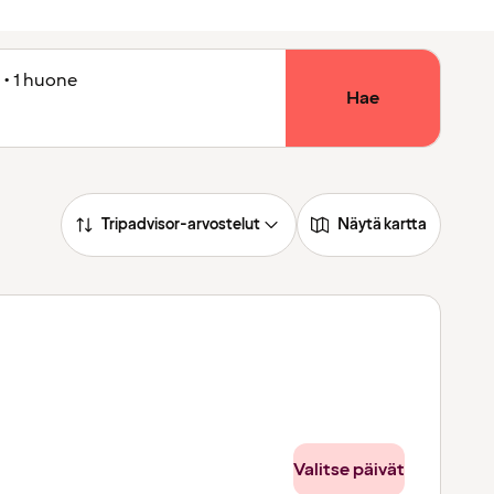
 • 1 huone
Hae
Tripadvisor-arvostelut
Näytä kartta
Valitse päivät