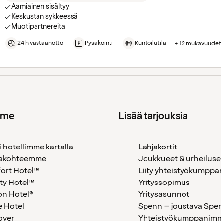
Aamiainen sisältyy
Keskustan sykkeessä
Muotipartnereita
24 h vastaanotto
Pysäköinti
Kuntoilutila
+ 12 mukavuudet
mme
Lisää tarjouksia
i hotellimme kartalla
Lahjakortit
akohteemme
Joukkueet & urheiluse
ort Hotel™
Liity yhteistyökumppan
ty Hotel™
Yrityssopimus
on Hotel®
Yritysasunnot
 Hotel
Spenn – joustava Spe
over
Yhteistyökumppanimme