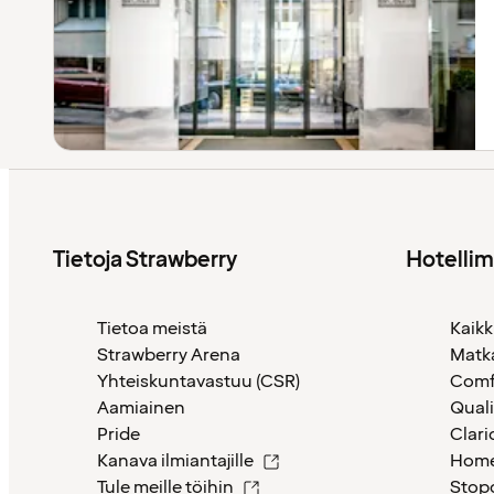
Tietoja Strawberry
Hotelli
Tietoa meistä
Kaikk
Strawberry Arena
Matk
Yhteiskuntavastuu (CSR)
Comf
Aamiainen
Quali
Pride
Clari
Kanava ilmiantajille
Home
Tule meille töihin
Stop