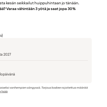
ista kesän seikkailut huippuhintaan jo tänään.
ä? Varaa vähintään 3 yötä ja saat jopa 30%
u)
ta 2027
ulopäivänä
lmaiseksi vanhempien sängyssä. Tarjous koskee rajoitettua määrää
 lisää