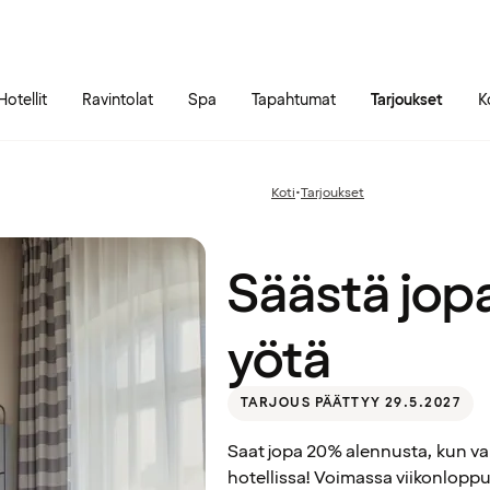
Siirry sivun sisältöön
Siirry sivun päävalikkoon
Hotellit
Ravintolat
Spa
Tapahtumat
Tarjoukset
K
Säästä
jopa
20% –
Koti
•
Tarjoukset
Edellinen
yövy 2
sivu:
yötä
Säästä jop
yötä
TARJOUS PÄÄTTYY 29.5.2027
Saat jopa 20% alennusta, kun va
hotellissa! Voimassa viikonloppuis