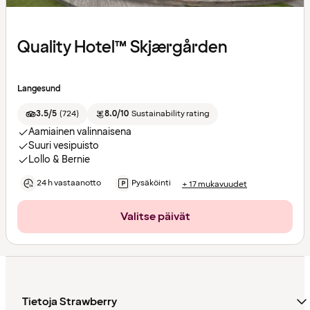
Quality Hotel™ Skjærgården
Langesund
3.5/5
(
724
)
8.0/10
Sustainability rating
Aamiainen valinnaisena
Suuri vesipuisto
Lollo & Bernie
24 h vastaanotto
Pysäköinti
+ 17 mukavuudet
Valitse päivät
Tietoja Strawberry