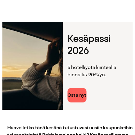
Kesäpassi
2026
5 hotelliyötä kiinteällä
hinnalla: 90€/yö.
Osta nyt
Haaveiletko tänä kesänä tutustuvasi uusiin kaupunkeihin
tai roadtripistä Pohjoismaiden halki? Kesäpassillamme