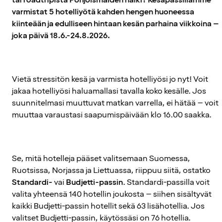
varmistat 5 hotelliyötä kahden hengen huoneessa
kiinteään ja edulliseen hintaan kesän parhaina viikkoina –
joka päivä 18.6.-24.8.2026.
Vietä stressitön kesä ja varmista hotelliyösi jo nyt! Voit
jakaa hotelliyösi haluamallasi tavalla koko kesälle. Jos
suunnitelmasi muuttuvat matkan varrella, ei hätää – voit
muuttaa varaustasi saapumispäivään klo 16.00 saakka.
Se, mitä hotelleja pääset valitsemaan Suomessa,
Ruotsissa, Norjassa ja Liettuassa, riippuu siitä, ostatko
Standardi-
vai
Budjetti-passin
. Standardi-passilla voit
valita yhteensä 140 hotellin joukosta – siihen sisältyvät
kaikki Budjetti-passin hotellit sekä 63 lisähotellia. Jos
valitset Budjetti-passin, käytössäsi on 76 hotellia.